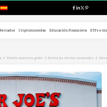
l
 Mercados
Criptomonedas
Educación Financiera
ETFs e I
fertas semanales. 4. Lleva tus propias bolsas. 5. Pregunta sobre productos nuevos. 6. Aprovecha las devoluciones sin complicaciones. 7. Explora la sección de