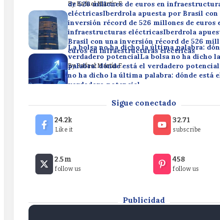
de 526 millones de euros en infraestructur
By
Rafael Martín F.
eléctricasIberdrola apuesta por Brasil con
inversión récord de 526 millones de euros 
infraestructuras eléctricasIberdrola apues
Brasil con una inversión récord de 526 mil
La bolsa no ha dicho la última palabra: dón
euros en infraestructuras eléctricas
verdadero potencialLa bolsa no ha dicho l
palabra: dónde está el verdadero potencial
By
Rafael Martín F.
no ha dicho la última palabra: dónde está e
verdadero potencial
¿Estamos ante el inicio de un mercado alcis
By
Rafael Martín F.
Sigue conectado
S&P 500 o puede alcanzar pronto un tech
ante el inicio de un mercado alcista en el 
24.2k
32.71
puede alcanzar pronto un techo?¿Estamos 
Like it
subscribe
inicio de un mercado alcista en el S&P 500
alcanzar pronto un techo?
Iberdrola apuesta por Brasil con una inver
2.5m
458
de 526 millones de euros en infraestructur
By
Rafael Martín F.
follow us
follow us
eléctricasIberdrola apuesta por Brasil con
inversión récord de 526 millones de euros 
infraestructuras eléctricasIberdrola apues
Brasil con una inversión récord de 526 mil
Publicidad
euros en infraestructuras eléctricas