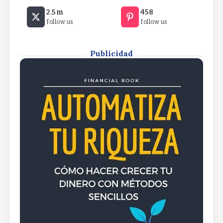
XRP Ledger privacy vote targets
2.5m
458
$530M RWA marketXRP Ledger
follow us
follow us
privacy vote targets $530M RWA
marketXRP Ledger privacy vote
targets $530M RWA market
Publicidad
By
Rafael Martín F.