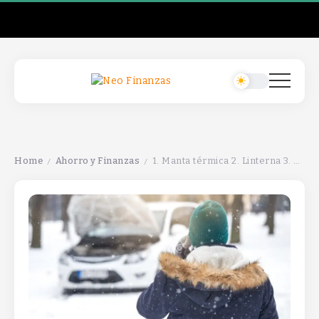
Home
Ahorro y Finanzas
1. Manta térmica 2. Linterna 3. Botiquín de primeros auxilios 4. Raspador de hielo 5. Cadenas para neumáticos 6. Alimentos no perecederos 7. Agua 8. Cargador de teléfono 9. Anticongelante 10. Paleta de nieve
/
/