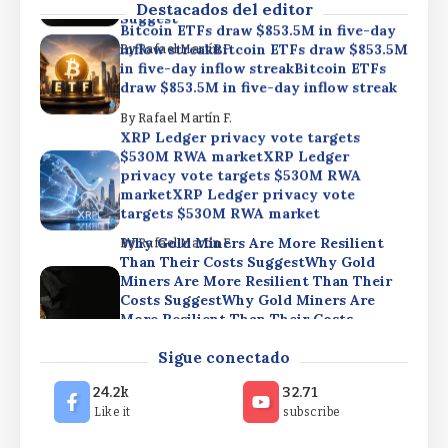
Destacados del editor
Suggest
Bitcoin ETFs draw $853.5M in five-day
inflow streakBitcoin ETFs draw $853.5M
By
Rafael Martín F.
in five-day inflow streakBitcoin ETFs
draw $853.5M in five-day inflow streak
By
Rafael Martín F.
XRP Ledger privacy vote targets
$530M RWA marketXRP Ledger
privacy vote targets $530M RWA
marketXRP Ledger privacy vote
targets $530M RWA market
Why Gold Miners Are More Resilient
By
Rafael Martín F.
Than Their Costs SuggestWhy Gold
Miners Are More Resilient Than Their
Costs SuggestWhy Gold Miners Are
More Resilient Than Their Costs
Suggest
Bitcoin ETFs draw $853.5M in five-day
Sigue conectado
inflow streakBitcoin ETFs draw $853.5M
By
Rafael Martín F.
in five-day inflow streakBitcoin ETFs
24.2k
32.71
draw $853.5M in five-day inflow streak
Like it
subscribe
By
Rafael Martín F.