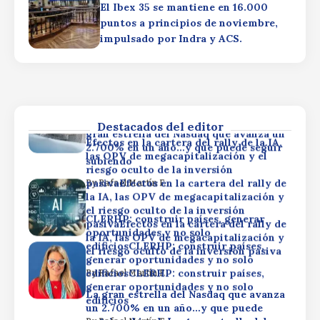
oportunidades y no solo
El Ibex 35 se mantiene en 16.000
la IA, las OPV de megacapitalización y
edificiosCLERHP: construir países,
el riesgo oculto de la inversión pasiva
puntos a principios de noviembre,
generar oportunidades y no solo
impulsado por Indra y ACS.
edificiosCLERHP: construir países,
By
Rafael Martín F.
generar oportunidades y no solo
La gran estrella del Nasdaq que avanza
edificios
un 2.700% en un año…y que puede
seguir subiendoLa gran estrella del
By
Rafael Martín F.
Nasdaq que avanza un 2.700% en un
año…y que puede seguir subiendoLa
Destacados del editor
gran estrella del Nasdaq que avanza un
Efectos en la cartera del rally de la IA,
2.700% en un año…y que puede seguir
las OPV de megacapitalización y el
subiendo
riesgo oculto de la inversión
pasivaEfectos en la cartera del rally de
By
Rafael Martín F.
la IA, las OPV de megacapitalización y
el riesgo oculto de la inversión
CLERHP: construir países, generar
pasivaEfectos en la cartera del rally de
oportunidades y no solo
la IA, las OPV de megacapitalización y
edificiosCLERHP: construir países,
el riesgo oculto de la inversión pasiva
generar oportunidades y no solo
edificiosCLERHP: construir países,
By
Rafael Martín F.
generar oportunidades y no solo
La gran estrella del Nasdaq que avanza
edificios
un 2.700% en un año…y que puede