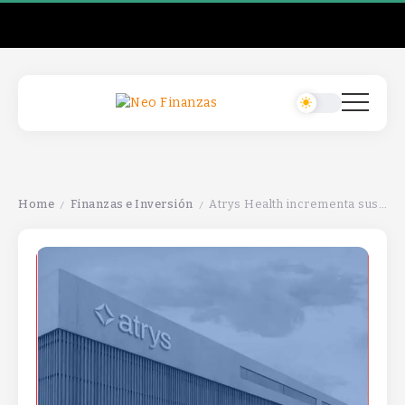
Home
Finanzas e Inversión
Atrys Health incrementa sus acciones un 5% en Bolsa tras recibir una oferta por Aspy Global Services.
/
/