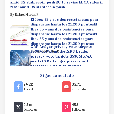
amid US stablecoin pushEU to revise MiCA rules in
2027 amid US stablecoin push
By
Rafael Martín F.
El Ibex 35 y sus dos resistencias para
dispararse hasta los 21.200 puntosEl
Ibex 35 y sus dos resistencias para
dispararse hasta los 21.200 puntosEl
Ibex 35 y sus dos resistencias para
dispararse hasta los 21.200 puntos
XRP Ledger privacy vote targets
$530M RWA marketXRP Ledger
By
Rafael Martín F.
privacy vote targets $530M RWA
marketXRP Ledger privacy vote
targets $530M RWA market
EU to revise MiCA rules in 2027 amid US
By
Rafael Martín F.
Sigue conectado
stablecoin pushEU to revise MiCA rules in 2027
amid US stablecoin pushEU to revise MiCA rules in
24.2k
32.71
2027 amid US stablecoin push
Like it
subscribe
By
Rafael Martín F.
El Ibex 35 y sus dos resistencias para
2.5m
458
dispararse hasta los 21.200 puntosEl
follow us
follow us
Ibex 35 y sus dos resistencias para