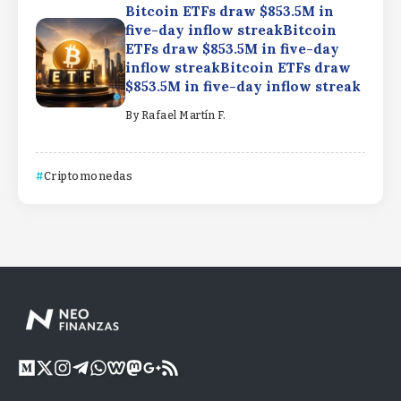
Bitcoin ETFs draw $853.5M in
five-day inflow streakBitcoin
ETFs draw $853.5M in five-day
inflow streakBitcoin ETFs draw
$853.5M in five-day inflow streak
By
Rafael Martín F.
Criptomonedas