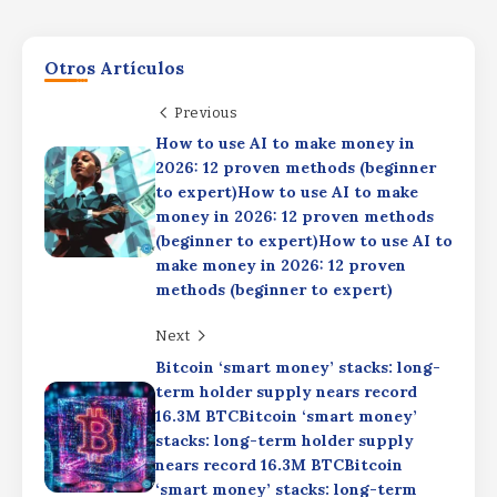
Otros Artículos
Previous
How to use AI to make money in
2026: 12 proven methods (beginner
to expert)How to use AI to make
money in 2026: 12 proven methods
La gran estrella del Nasdaq que avanza
(beginner to expert)How to use AI to
un 2.700% en un año…y que puede
seguir subiendoLa gran estrella del
make money in 2026: 12 proven
Nasdaq que avanza un 2.700% en un
methods (beginner to expert)
año…y que puede seguir subiendoLa
gran estrella del Nasdaq que avanza un
Next
Efectos en la cartera del rally de la IA,
2.700% en un año…y que puede seguir
las OPV de megacapitalización y el
Bitcoin ‘smart money’ stacks: long-
subiendo
riesgo oculto de la inversión
term holder supply nears record
pasivaEfectos en la cartera del rally de
By
Rafael Martín F.
16.3M BTCBitcoin ‘smart money’
la IA, las OPV de megacapitalización y
stacks: long-term holder supply
el riesgo oculto de la inversión
CLERHP: construir países, generar
nears record 16.3M BTCBitcoin
pasivaEfectos en la cartera del rally de
oportunidades y no solo
la IA, las OPV de megacapitalización y
‘smart money’ stacks: long-term