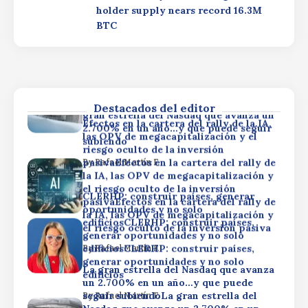
edificiosCLERHP: construir países,
el riesgo oculto de la inversión pasiva
holder supply nears record 16.3M
generar oportunidades y no solo
BTC
edificiosCLERHP: construir países,
By
Rafael Martín F.
generar oportunidades y no solo
La gran estrella del Nasdaq que avanza
edificios
un 2.700% en un año…y que puede
seguir subiendoLa gran estrella del
By
Rafael Martín F.
Nasdaq que avanza un 2.700% en un
año…y que puede seguir subiendoLa
Destacados del editor
gran estrella del Nasdaq que avanza un
Efectos en la cartera del rally de la IA,
2.700% en un año…y que puede seguir
las OPV de megacapitalización y el
subiendo
riesgo oculto de la inversión
pasivaEfectos en la cartera del rally de
By
Rafael Martín F.
la IA, las OPV de megacapitalización y
el riesgo oculto de la inversión
CLERHP: construir países, generar
pasivaEfectos en la cartera del rally de
oportunidades y no solo
la IA, las OPV de megacapitalización y
edificiosCLERHP: construir países,
el riesgo oculto de la inversión pasiva
generar oportunidades y no solo
edificiosCLERHP: construir países,
By
Rafael Martín F.
generar oportunidades y no solo
La gran estrella del Nasdaq que avanza
edificios
un 2.700% en un año…y que puede
seguir subiendoLa gran estrella del
By
Rafael Martín F.