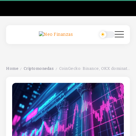
Home
Criptomonedas
CoinGecko: Binance, OKX dominate perps as perp DEX OI share nearly quadruplesCoinGecko: Binance, OKX dominate perps as perp DEX OI share nearly quadruplesCoinGecko: Binance, OKX dominate perps as perp DEX OI share nearly quadruples
/
/