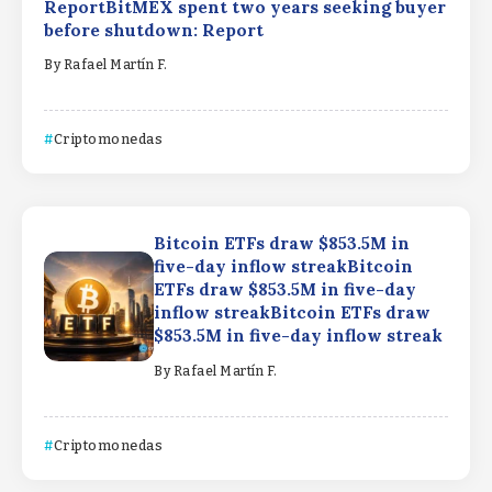
ReportBitMEX spent two years seeking buyer
before shutdown: Report
By
Rafael Martín F.
Criptomonedas
Bitcoin ETFs draw $853.5M in
five-day inflow streakBitcoin
ETFs draw $853.5M in five-day
inflow streakBitcoin ETFs draw
$853.5M in five-day inflow streak
By
Rafael Martín F.
Criptomonedas