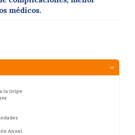
os médicos.
a la Gripe
nes
rmedades
ión Anual