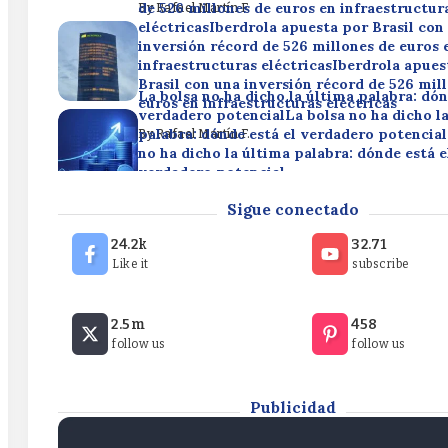
de 526 millones de euros en infraestructur
By
Rafael Martín F.
eléctricasIberdrola apuesta por Brasil con
inversión récord de 526 millones de euros 
infraestructuras eléctricasIberdrola apues
Brasil con una inversión récord de 526 mil
La bolsa no ha dicho la última palabra: dón
euros en infraestructuras eléctricas
verdadero potencialLa bolsa no ha dicho l
palabra: dónde está el verdadero potencial
By
Rafael Martín F.
no ha dicho la última palabra: dónde está e
verdadero potencial
¿Estamos ante el inicio de un mercado alcis
By
Rafael Martín F.
Sigue conectado
S&P 500 o puede alcanzar pronto un tech
ante el inicio de un mercado alcista en el 
24.2k
32.71
puede alcanzar pronto un techo?¿Estamos 
Like it
subscribe
inicio de un mercado alcista en el S&P 500
alcanzar pronto un techo?
Iberdrola apuesta por Brasil con una inver
2.5m
458
de 526 millones de euros en infraestructur
By
Rafael Martín F.
follow us
follow us
eléctricasIberdrola apuesta por Brasil con
inversión récord de 526 millones de euros 
infraestructuras eléctricasIberdrola apues
Brasil con una inversión récord de 526 mil
Publicidad
euros en infraestructuras eléctricas