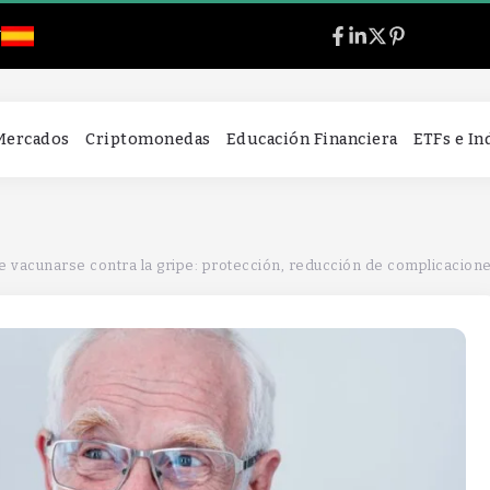
l
 Mercados
Criptomonedas
Educación Financiera
ETFs e I
e vacunarse contra la gripe: protección, reducción de complicacio