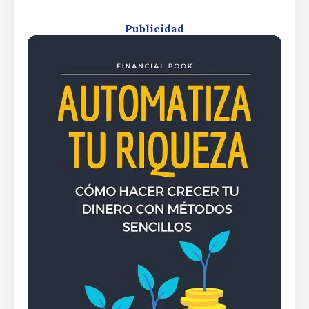
new market momentum as XRP ETF inflows
expected to surpass $1.51 billionWall Street
optimism fuels new market momentum as XRP
Publicidad
ETF inflows expected to surpass $1.51 billion
By
Rafael Martín F.