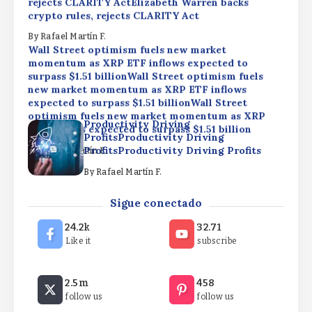
rejects CLARITY ActElizabeth Warren backs
crypto rules, rejects CLARITY Act
By
Rafael Martín F.
Wall Street optimism fuels new market
momentum as XRP ETF inflows expected to
surpass $1.51 billionWall Street optimism fuels
new market momentum as XRP ETF inflows
expected to surpass $1.51 billionWall Street
optimism fuels new market momentum as XRP
Productivity Driving
ETF inflows expected to surpass $1.51 billion
ProfitsProductivity Driving
ProfitsProductivity Driving Profits
By
Rafael Martín F.
By
Rafael Martín F.
Elizabeth Warren backs crypto rules, rejects
Sigue conectado
CLARITY ActElizabeth Warren backs crypto rules,
rejects CLARITY ActElizabeth Warren backs
24.2k
32.71
crypto rules, rejects CLARITY Act
Like it
subscribe
By
Rafael Martín F.
Wall Street optimism fuels new market
2.5m
458
momentum as XRP ETF inflows expected to
follow us
follow us
surpass $1.51 billionWall Street optimism fuels