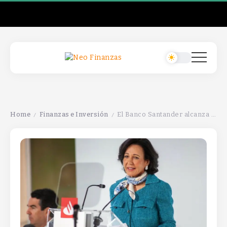
Home
Finanzas e Inversión
El Banco Santander alcanza nuevos máximos en Bolsa y avanza en la venta de su filial en Polonia.
/
/