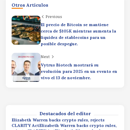
ProfitsProductivity Driving
Otros Artículos
ProfitsProductivity Driving Profits
By
Rafael Martín F.
Previous
El precio de Bitcoin se mantiene
Elizabeth Warren backs crypto rules, rejects
cerca de $105K mientras aumenta la
CLARITY ActElizabeth Warren backs crypto rules,
liquidez de stablecoins para un
rejects CLARITY ActElizabeth Warren backs
crypto rules, rejects CLARITY Act
posible despegue.
By
Rafael Martín F.
Next
Wall Street optimism fuels new market
momentum as XRP ETF inflows expected to
Vytrus Biotech mostrará su
surpass $1.51 billionWall Street optimism fuels
evolución para 2025 en un evento en
new market momentum as XRP ETF inflows
vivo el 13 de noviembre.
expected to surpass $1.51 billionWall Street
optimism fuels new market momentum as XRP
Productivity Driving
ETF inflows expected to surpass $1.51 billion
ProfitsProductivity Driving
ProfitsProductivity Driving Profits
By
Rafael Martín F.
By
Rafael Martín F.
Destacados del editor
Elizabeth Warren backs crypto rules, rejects
CLARITY ActElizabeth Warren backs crypto rules,