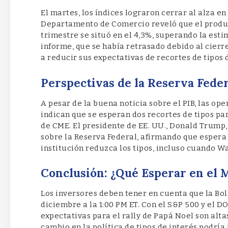
El martes, los índices lograron cerrar al alza e
Departamento de Comercio reveló que el produc
trimestre se situó en el 4,3%, superando la est
informe, que se había retrasado debido al cierr
a reducir sus expectativas de recortes de tipos 
Perspectivas de la Reserva Feder
A pesar de la buena noticia sobre el PIB, las op
indican que se esperan dos recortes de tipos p
de CME. El presidente de EE. UU., Donald Trump
sobre la Reserva Federal, afirmando que espera
institución reduzca los tipos, incluso cuando W
Conclusión: ¿Qué Esperar en el 
Los inversores deben tener en cuenta que la Bols
diciembre a la 1:00 PM ET. Con el S&P 500 y el 
expectativas para el rally de Papá Noel son alta
cambio en la política de tipos de interés podrí