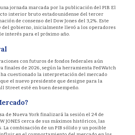
n una jornada marcada por la publicación del PIB. El
to interior bruto estadounidense del tercer
imación de consenso del Dow Jones del 3,2%. Este
e del gobierno, inicialmente llevó a los operadores
de interés para el próximo año.
al
eraciones con futuros de fondos federales aún
ara finales de 2026, según la herramienta FedWatch
, ha cuestionado la interpretación del mercado
 que el nuevo presidente que designe para la
all Street esté en buen desempeño.
Mercado?
a de Nueva York finalizará la sesión el 24 de
DOW JONES cerca de sus máximos históricos, las
s. La combinación de un PIB sólido y un posible
a influir en el comportamiento del mercado en los