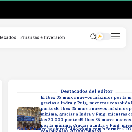
El Ibex 35 marca nuevos máximos por la m
gracias a Indra y Puig, mientras consolida
puntosEl Ibex 35 marca nuevos máximos p
mínima, gracias a Indra y Puig, mientras c
los 20.000 puntosEl Ibex 35 marca nuevo
por la mínima, gracias a Indra y Puig, mie
Ondo Finance has hired Blockchain.com’s former CFO 
consolida los 20.000 puntos
ndexados
Finanzas e Inversión
chiefOndo Finance has hired Blockchain.com’s former
finance chiefOndo Finance has hired Blockchain.com’
By
Rafael Martín F.
CFO as finance chief
By
Rafael Martín F.
Circle stock reverses 7% rally after mixed
resultsCircle stock reverses 7% rally afte
resultsCircle stock reverses 7% rally afte
results
Destacados del editor
By
Rafael Martín F.
El Ibex 35 marca nuevos máximos por la m
gracias a Indra y Puig, mientras consolida
puntosEl Ibex 35 marca nuevos máximos p
mínima, gracias a Indra y Puig, mientras c
los 20.000 puntosEl Ibex 35 marca nuevo
por la mínima, gracias a Indra y Puig, mie
Ondo Finance has hired Blockchain.com’s former CFO 
consolida los 20.000 puntos