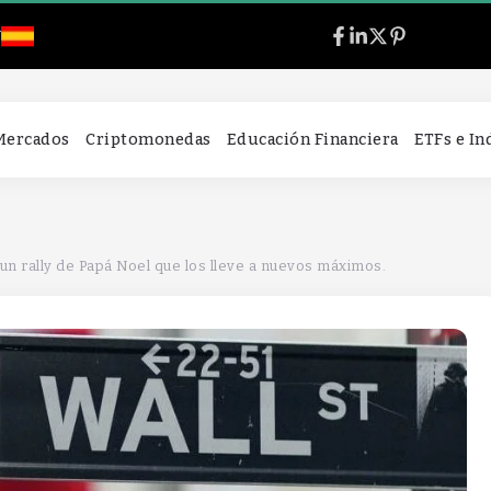
l
 Mercados
Criptomonedas
Educación Financiera
ETFs e I
un rally de Papá Noel que los lleve a nuevos máximos.