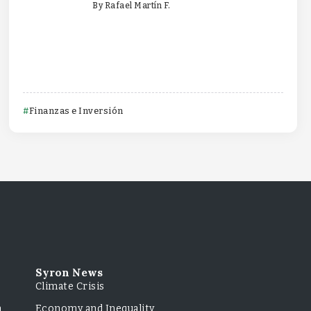
By
Rafael Martín F.
Finanzas e Inversión
Syron News
Climate Crisis
m
Economy and Inequality