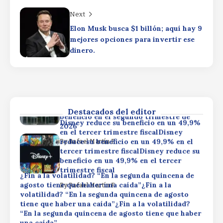
beneficio en un 49,9% en el tercer
trimestre fiscal
Next
¿Fin a la volatilidad? “En la segunda quincena de
agosto tiene que haber una caída”¿Fin a la
By
Rafael Martín F.
Elon Musk busca $1 billón; aquí hay 9
volatilidad? “En la segunda quincena de agosto
mejores opciones para invertir ese
tiene que haber una caída”¿Fin a la volatilidad?
dinero.
“En la segunda quincena de agosto tiene que haber
una caída”
Booking Holdings duplica su beneficio
en el segundo trimestre de
By
Rafael Martín F.
2026Booking Holdings duplica su
beneficio en el segundo trimestre de
2026Booking Holdings duplica su
Destacados del editor
beneficio en el segundo trimestre de
Disney reduce su beneficio en un 49,9%
2026
en el tercer trimestre fiscalDisney
reduce su beneficio en un 49,9% en el
By
Rafael Martín F.
tercer trimestre fiscalDisney reduce su
beneficio en un 49,9% en el tercer
trimestre fiscal
¿Fin a la volatilidad? “En la segunda quincena de
agosto tiene que haber una caída”¿Fin a la
By
Rafael Martín F.
volatilidad? “En la segunda quincena de agosto
tiene que haber una caída”¿Fin a la volatilidad?
“En la segunda quincena de agosto tiene que haber
una caída”