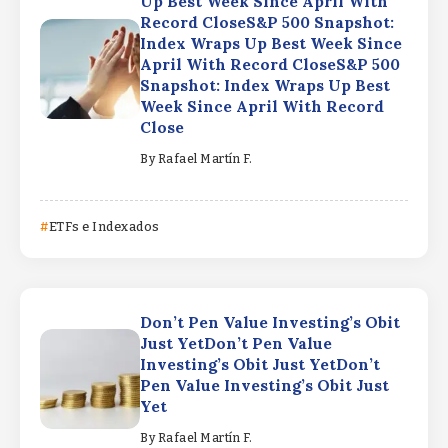
Up Best Week Since April With
Record CloseS&P 500 Snapshot:
Index Wraps Up Best Week Since
April With Record CloseS&P 500
Snapshot: Index Wraps Up Best
Week Since April With Record
Close
By
Rafael Martín F.
ETFs e Indexados
Don’t Pen Value Investing’s Obit
Just YetDon’t Pen Value
Investing’s Obit Just YetDon’t
Pen Value Investing’s Obit Just
Yet
By
Rafael Martín F.