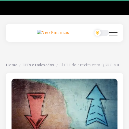
Home
ETFs e Indexados
El ETF de crecimiento QGRO ajusta sus participaciones: ¿qué sube y qué baja?
/
/