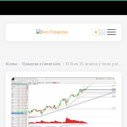
Home
Finanzas e Inversión
El Ibex 35 avanza y tiene potencial para alcanzar nuevos máximos en 16.265 puntos.
/
/