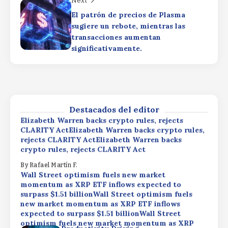
Next
By
Rafael Martín F.
Wall Street optimism fuels new market
El patrón de precios de Plasma
momentum as XRP ETF inflows expected to
sugiere un rebote, mientras las
surpass $1.51 billionWall Street optimism fuels
transacciones aumentan
new market momentum as XRP ETF inflows
significativamente.
expected to surpass $1.51 billionWall Street
optimism fuels new market momentum as XRP
Productivity Driving
ETF inflows expected to surpass $1.51 billion
ProfitsProductivity Driving
ProfitsProductivity Driving Profits
By
Rafael Martín F.
By
Rafael Martín F.
Destacados del editor
Elizabeth Warren backs crypto rules, rejects
CLARITY ActElizabeth Warren backs crypto rules,
rejects CLARITY ActElizabeth Warren backs
crypto rules, rejects CLARITY Act
By
Rafael Martín F.
Wall Street optimism fuels new market
momentum as XRP ETF inflows expected to
surpass $1.51 billionWall Street optimism fuels
new market momentum as XRP ETF inflows
expected to surpass $1.51 billionWall Street
optimism fuels new market momentum as XRP