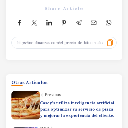
Share Article
Productivity Driving
ProfitsProductivity Driving
Otros Artículos
ProfitsProductivity Driving Profits
By
Rafael Martín F.
Previous
Casey’s utiliza inteligencia artificial
Elizabeth Warren backs crypto rules, rejects
para optimizar su servicio de pizza
CLARITY ActElizabeth Warren backs crypto rules,
rejects CLARITY ActElizabeth Warren backs
y mejorar la experiencia del cliente.
crypto rules, rejects CLARITY Act