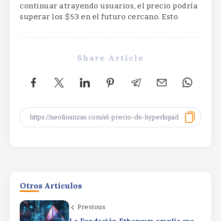
continuar atrayendo usuarios, el precio podría
superar los $53 en el futuro cercano. Esto
Share Article
Why Gold Miners Are More Resilient
Than Their Costs SuggestWhy Gold
Miners Are More Resilient Than Their
Otros Artículos
Costs SuggestWhy Gold Miners Are
More Resilient Than Their Costs
Previous
Suggest
Bitcoin ETFs draw $853.5M in five-day
La Fundación Ethereum amplía sus