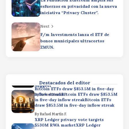
inflow streakBitcoin ETFs draw $853.5M
By
Rafael Martín F.
esfuerzos en privacidad con la nueva
in five-day inflow streakBitcoin ETFs
iniciativa “Privacy Cluster”.
draw $853.5M in five-day inflow streak
By
Rafael Martín F.
Next
XRP Ledger privacy vote targets
$530M RWA marketXRP Ledger
F/m Investments lanza el ETF de
privacy vote targets $530M RWA
bonos municipales ultracortos
marketXRP Ledger privacy vote
ZMUN.
targets $530M RWA market
Why Gold Miners Are More Resilient
By
Rafael Martín F.
Than Their Costs SuggestWhy Gold
Miners Are More Resilient Than Their
Costs SuggestWhy Gold Miners Are
More Resilient Than Their Costs
Destacados del editor
Suggest
Bitcoin ETFs draw $853.5M in five-day
inflow streakBitcoin ETFs draw $853.5M
By
Rafael Martín F.
in five-day inflow streakBitcoin ETFs
draw $853.5M in five-day inflow streak
By
Rafael Martín F.
XRP Ledger privacy vote targets
$530M RWA marketXRP Ledger