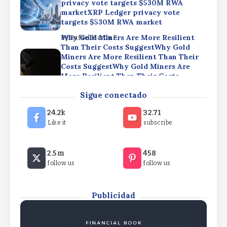
privacy vote targets $530M RWA
marketXRP Ledger privacy vote
targets $530M RWA market
Why Gold Miners Are More Resilient
By
Rafael Martín F.
Than Their Costs SuggestWhy Gold
Miners Are More Resilient Than Their
Costs SuggestWhy Gold Miners Are
More Resilient Than Their Costs
Suggest
Bitcoin ETFs draw $853.5M in five-day
Sigue conectado
inflow streakBitcoin ETFs draw $853.5M
By
Rafael Martín F.
in five-day inflow streakBitcoin ETFs
24.2k
32.71
draw $853.5M in five-day inflow streak
Like it
subscribe
By
Rafael Martín F.
XRP Ledger privacy vote targets
2.5m
458
$530M RWA marketXRP Ledger
follow us
follow us
privacy vote targets $530M RWA
marketXRP Ledger privacy vote
targets $530M RWA market
Publicidad
By
Rafael Martín F.