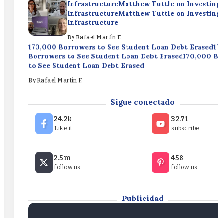
InfrastructureMatthew Tuttle on Investing
InfrastructureMatthew Tuttle on Investing
Infrastructure
By
Rafael Martín F.
170,000 Borrowers to See Student Loan Debt Erased
Borrowers to See Student Loan Debt Erased170,000 
to See Student Loan Debt Erased
By
Rafael Martín F.
Las Vegas Is Home to What HGTV Said Is Nevada’s Be
Sigue conectado
ActivityLas Vegas Is Home to What HGTV Said Is Nev
Free ActivityLas Vegas Is Home to What HGTV Said I
24.2k
32.71
Best Free Activity
Like it
subscribe
By
Rafael Martín F.
Matthew Tuttle on Investing in AI
2.5m
458
InfrastructureMatthew Tuttle on Investing
follow us
follow us
InfrastructureMatthew Tuttle on Investing
Infrastructure
By
Rafael Martín F.
Publicidad