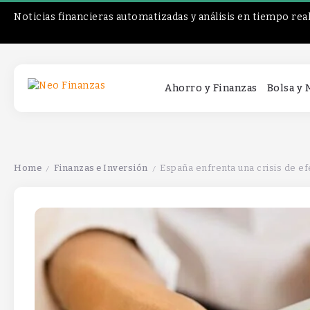
Noticias financieras automatizadas y análisis en tiempo rea
Ahorro y Finanzas
Bolsa y
Home
Finanzas e Inversión
España enfrenta una crisis de ef
/
/