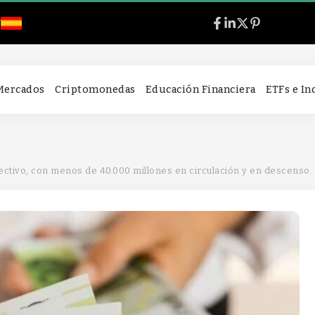
l
 Mercados
Criptomonedas
Educación Financiera
ETFs e I
ectivo, con menos de 40.000 millones en circulación y en descenso.