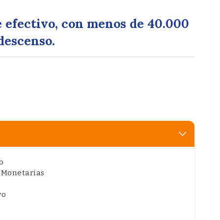
e efectivo, con menos de 40.000
 descenso.
o
as Monetarias
vo