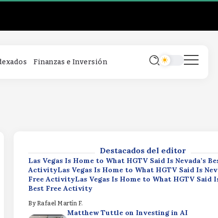
Las Vegas Is Home to What HGTV Said Is Nevada’s Be
ActivityLas Vegas Is Home to What HGTV Said Is Nev
Free ActivityLas Vegas Is Home to What HGTV Said I
Best Free Activity
By
Rafael Martín F.
Matthew Tuttle on Investing in AI
ndexados
Finanzas e Inversión
InfrastructureMatthew Tuttle on Investing
InfrastructureMatthew Tuttle on Investing
Infrastructure
By
Rafael Martín F.
170,000 Borrowers to See Student Loan Debt Erased
Borrowers to See Student Loan Debt Erased170,000 
to See Student Loan Debt Erased
By
Rafael Martín F.
Destacados del editor
Las Vegas Is Home to What HGTV Said Is Nevada’s Be
ActivityLas Vegas Is Home to What HGTV Said Is Nev
Free ActivityLas Vegas Is Home to What HGTV Said I
Best Free Activity
By
Rafael Martín F.
Matthew Tuttle on Investing in AI