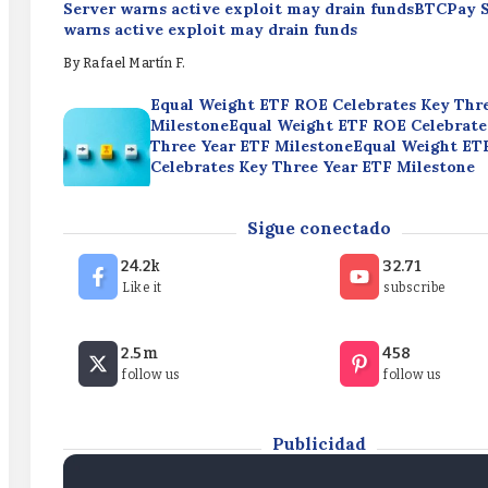
Server warns active exploit may drain fundsBTCPay 
warns active exploit may drain funds
By
Rafael Martín F.
Equal Weight ETF ROE Celebrates Key Thr
MilestoneEqual Weight ETF ROE Celebrate
Three Year ETF MilestoneEqual Weight ET
Celebrates Key Three Year ETF Milestone
By
Rafael Martín F.
Broad Market Momentum & Defensive Pivo
Sigue conectado
Week’s Top ETF FlowsBroad Market Mome
Defensive Pivots: This Week’s Top ETF Fl
24.2k
32.71
Market Momentum & Defensive Pivots: Thi
Like it
subscribe
Top ETF Flows
BTCPay Server warns active exploit may drain fund
By
Rafael Martín F.
2.5m
458
Server warns active exploit may drain fundsBTCPay 
follow us
follow us
warns active exploit may drain funds
By
Rafael Martín F.
Publicidad