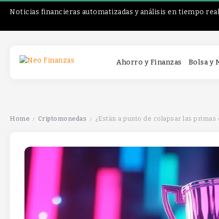
Noticias financieras automatizadas y análisis en tiempo rea
Ahorro y Finanzas
Bolsa y
Home
Criptomonedas
¿Están a punto de colapsar las primas
/
/