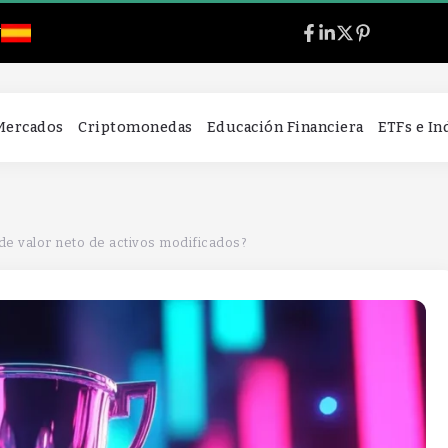
l
 Mercados
Criptomonedas
Educación Financiera
ETFs e I
 de valor neto de activos modificados?