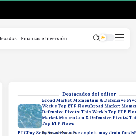
Broad Market Momentum & Defensive Pivo
Week’s Top ETF FlowsBroad Market Mome
Defensive Pivots: This Week’s Top ETF Fl
Market Momentum & Defensive Pivots: Thi
Top ETF Flows
BTCPay Server warns active exploit may drain fund
By
Rafael Martín F.
ndexados
Finanzas e Inversión
Server warns active exploit may drain fundsBTCPay 
warns active exploit may drain funds
By
Rafael Martín F.
Equal Weight ETF ROE Celebrates Key Thr
MilestoneEqual Weight ETF ROE Celebrate
Three Year ETF MilestoneEqual Weight ET
Celebrates Key Three Year ETF Milestone
Destacados del editor
By
Rafael Martín F.
Broad Market Momentum & Defensive Pivo
Week’s Top ETF FlowsBroad Market Mome
Defensive Pivots: This Week’s Top ETF Fl
Market Momentum & Defensive Pivots: Thi
Top ETF Flows
BTCPay Server warns active exploit may drain fund
By
Rafael Martín F.