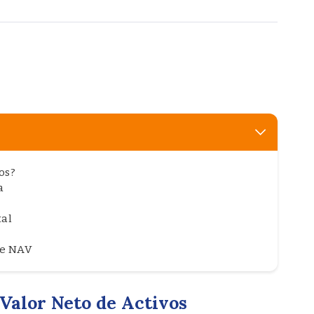
os?
a
tal
de NAV
Valor Neto de Activos