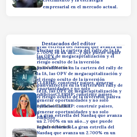
crecimiento y la estrategia
generar oportunidades y no solo
empresarial en el mercado actual.
edificiosCLERHP: construir países,
By
Rafael Martín F.
generar oportunidades y no solo
La gran estrella del Nasdaq que avanza
edificios
un 2.700% en un año…y que puede
seguir subiendoLa gran estrella del
By
Rafael Martín F.
Nasdaq que avanza un 2.700% en un
año…y que puede seguir subiendoLa
Destacados del editor
gran estrella del Nasdaq que avanza un
Efectos en la cartera del rally de la IA,
2.700% en un año…y que puede seguir
las OPV de megacapitalización y el
subiendo
riesgo oculto de la inversión
pasivaEfectos en la cartera del rally de
By
Rafael Martín F.
la IA, las OPV de megacapitalización y
el riesgo oculto de la inversión
CLERHP: construir países, generar
pasivaEfectos en la cartera del rally de
oportunidades y no solo
la IA, las OPV de megacapitalización y
edificiosCLERHP: construir países,
el riesgo oculto de la inversión pasiva
generar oportunidades y no solo
edificiosCLERHP: construir países,
By
Rafael Martín F.
generar oportunidades y no solo
La gran estrella del Nasdaq que avanza
edificios
un 2.700% en un año…y que puede
seguir subiendoLa gran estrella del
By
Rafael Martín F.
Nasdaq que avanza un 2.700% en un