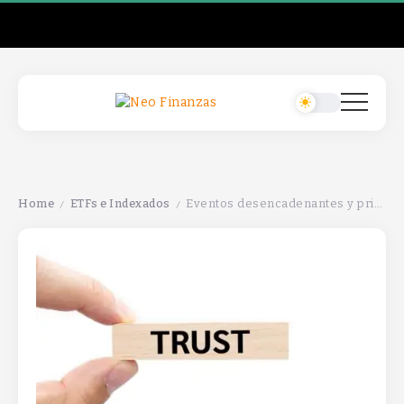
Home
ETFs e Indexados
Eventos desencadenantes y primeros clics son cruciales en la construcción de confianza del cliente.
/
/