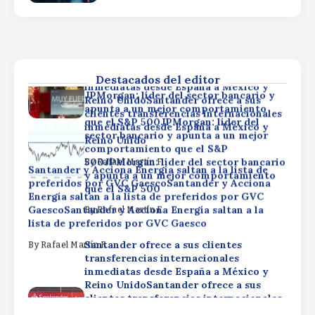
Santander ofrece a sus clientes
By
Rafael Martín F.
transferencias internacionales
inmediatas desde España a México y
Reino UnidoSantander ofrece a sus
clientes transferencias internacionales
Destacados del editor
inmediatas desde España a México y
JPMorgan: líder del sector bancario y
Reino UnidoSantander ofrece a sus
apunta a un mejor comportamiento
clientes transferencias internacionales
que el S&P 500JPMorgan: líder del
inmediatas desde España a México y
sector bancario y apunta a un mejor
Reino Unido
comportamiento que el S&P
500JPMorgan: líder del sector bancario
By
Rafael Martín F.
Santander y Acciona Energía saltan a la lista de
y apunta a un mejor comportamiento
preferidos por GVC GaescoSantander y Acciona
que el S&P 500
Energía saltan a la lista de preferidos por GVC
GaescoSantander y Acciona Energía saltan a la
By
Rafael Martín F.
lista de preferidos por GVC Gaesco
Santander ofrece a sus clientes
By
Rafael Martín F.
transferencias internacionales
inmediatas desde España a México y
Reino UnidoSantander ofrece a sus
clientes transferencias internacionales
inmediatas desde España a México y