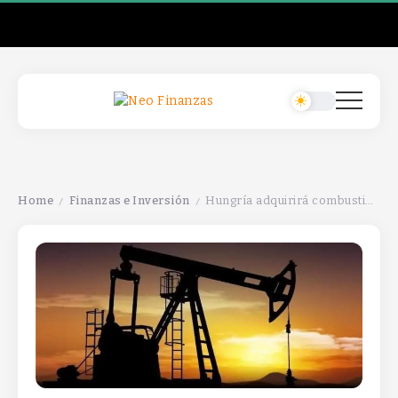
Home
Finanzas e Inversión
Hungría adquirirá combustible nuclear de Estados Unidos para reducir su dependencia de Rusia.
/
/