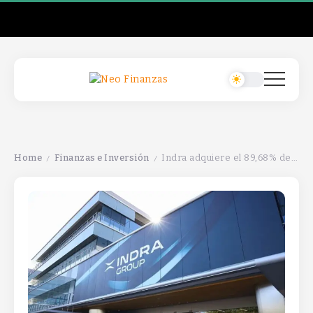
Home
Finanzas e Inversión
Indra adquiere el 89,68% de Hispasat a Redeia por 725 millones de euros.
/
/