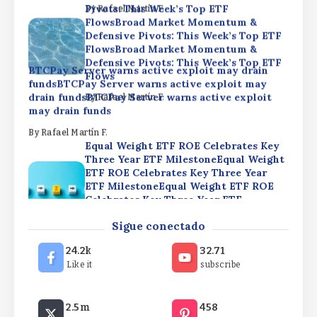
Pivots: This Week’s Top ETF
By
Rafael Martín F.
FlowsBroad Market Momentum &
Defensive Pivots: This Week’s Top ETF
FlowsBroad Market Momentum &
Defensive Pivots: This Week’s Top ETF
BTCPay Server warns active exploit may drain
Flows
fundsBTCPay Server warns active exploit may
drain fundsBTCPay Server warns active exploit
By
Rafael Martín F.
may drain funds
By
Rafael Martín F.
Equal Weight ETF ROE Celebrates Key
Three Year ETF MilestoneEqual Weight
ETF ROE Celebrates Key Three Year
ETF MilestoneEqual Weight ETF ROE
Celebrates Key Three Year ETF
Milestone
Broad Market Momentum & Defensive
Sigue conectado
Pivots: This Week’s Top ETF
By
Rafael Martín F.
FlowsBroad Market Momentum &
24.2k
32.71
Defensive Pivots: This Week’s Top ETF
Like it
subscribe
FlowsBroad Market Momentum &
Defensive Pivots: This Week’s Top ETF
BTCPay Server warns active exploit may drain
Flows
2.5m
458
fundsBTCPay Server warns active exploit may