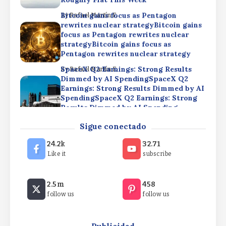
Bitcoin gains focus as Pentagon
By
Rafael Martín F.
rewrites nuclear strategyBitcoin gains
focus as Pentagon rewrites nuclear
strategyBitcoin gains focus as
Pentagon rewrites nuclear strategy
SpaceX Q2 Earnings: Strong Results
By
Rafael Martín F.
Dimmed by AI SpendingSpaceX Q2
Earnings: Strong Results Dimmed by AI
SpendingSpaceX Q2 Earnings: Strong
Results Dimmed by AI Spending
Cryptocurrencies: Bitcoin Roughly Flat
By
Rafael Martín F.
Sigue conectado
This WeekCryptocurrencies: Bitcoin
Roughly Flat This
24.2k
32.71
WeekCryptocurrencies: Bitcoin
Like it
subscribe
Roughly Flat This Week
Bitcoin gains focus as Pentagon
By
Rafael Martín F.
2.5m
458
rewrites nuclear strategyBitcoin gains
follow us
follow us
focus as Pentagon rewrites nuclear
strategyBitcoin gains focus as
Pentagon rewrites nuclear strategy