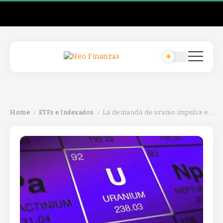
Home
ETFs e Indexados
La demanda de uranio impulsa el crecimiento de las mineras en el mercado energético.
/
/