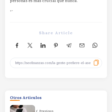
personas es más crucial que nunca.
“`
Share Article
La gran estrella del Nasdaq que avanza
un 2.700% en un año…y que puede
seguir subiendoLa gran estrella del
Otros Artículos
Nasdaq que avanza un 2.700% en un
año…y que puede seguir subiendoLa
gran estrella del Nasdaq que avanza un
Previous