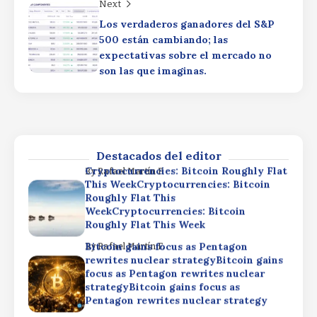
Next
Bitcoin gains focus as Pentagon
By
Rafael Martín F.
Los verdaderos ganadores del S&P
rewrites nuclear strategyBitcoin gains
500 están cambiando; las
focus as Pentagon rewrites nuclear
expectativas sobre el mercado no
strategyBitcoin gains focus as
son las que imaginas.
Pentagon rewrites nuclear strategy
SpaceX Q2 Earnings: Strong Results
By
Rafael Martín F.
Dimmed by AI SpendingSpaceX Q2
Earnings: Strong Results Dimmed by AI
SpendingSpaceX Q2 Earnings: Strong
Results Dimmed by AI Spending
Destacados del editor
Cryptocurrencies: Bitcoin Roughly Flat
By
Rafael Martín F.
This WeekCryptocurrencies: Bitcoin
Roughly Flat This
WeekCryptocurrencies: Bitcoin
Roughly Flat This Week
Bitcoin gains focus as Pentagon
By
Rafael Martín F.
rewrites nuclear strategyBitcoin gains
focus as Pentagon rewrites nuclear
strategyBitcoin gains focus as
Pentagon rewrites nuclear strategy