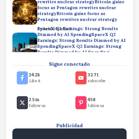
rewrites nuclear strategyBitcoin gains
focus as Pentagon rewrites nuclear
strategyBitcoin gains focus as
Pentagon rewrites nuclear strategy
SpaceX Q2 Earnings: Strong Results
By
Rafael Martín F.
Dimmed by AI SpendingSpaceX Q2
Earnings: Strong Results Dimmed by AI
SpendingSpaceX Q2 Earnings: Strong
Results Dimmed by AI Spending
Cryptocurrencies: Bitcoin Roughly Flat
By
Rafael Martín F.
Sigue conectado
This WeekCryptocurrencies: Bitcoin
Roughly Flat This
24.2k
32.71
WeekCryptocurrencies: Bitcoin
Like it
subscribe
Roughly Flat This Week
Bitcoin gains focus as Pentagon
By
Rafael Martín F.
2.5m
458
rewrites nuclear strategyBitcoin gains
follow us
follow us
focus as Pentagon rewrites nuclear
strategyBitcoin gains focus as
Pentagon rewrites nuclear strategy
Publicidad
By
Rafael Martín F.