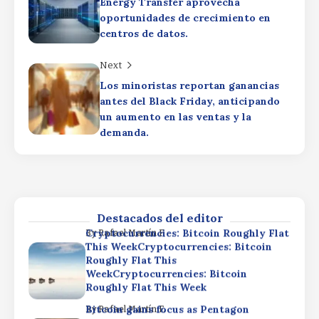
Energy Transfer aprovecha
Cryptocurrencies: Bitcoin Roughly Flat
By
Rafael Martín F.
oportunidades de crecimiento en
This WeekCryptocurrencies: Bitcoin
Roughly Flat This
centros de datos.
WeekCryptocurrencies: Bitcoin
Roughly Flat This Week
Next
Bitcoin gains focus as Pentagon
By
Rafael Martín F.
Los minoristas reportan ganancias
rewrites nuclear strategyBitcoin gains
antes del Black Friday, anticipando
focus as Pentagon rewrites nuclear
un aumento en las ventas y la
strategyBitcoin gains focus as
demanda.
Pentagon rewrites nuclear strategy
SpaceX Q2 Earnings: Strong Results
By
Rafael Martín F.
Dimmed by AI SpendingSpaceX Q2
Earnings: Strong Results Dimmed by AI
SpendingSpaceX Q2 Earnings: Strong
Results Dimmed by AI Spending
Destacados del editor
Cryptocurrencies: Bitcoin Roughly Flat
By
Rafael Martín F.
This WeekCryptocurrencies: Bitcoin
Roughly Flat This
WeekCryptocurrencies: Bitcoin
Roughly Flat This Week
Bitcoin gains focus as Pentagon
By
Rafael Martín F.