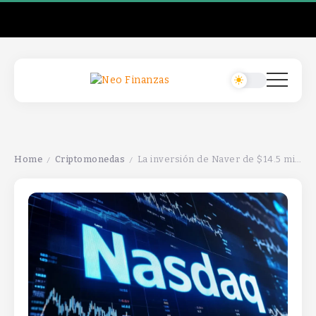
Home
Criptomonedas
La inversión de Naver de $14.5 mil millones impulsa a Upbit hacia su IPO y transforma el panorama cripto en Asia.
/
/