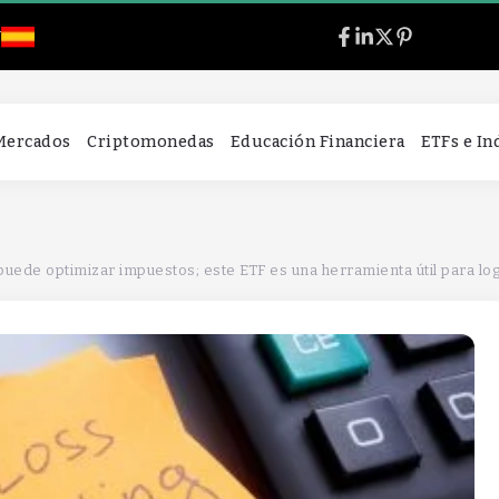
l
 Mercados
Criptomonedas
Educación Financiera
ETFs e I
puede optimizar impuestos; este ETF es una herramienta útil para lo