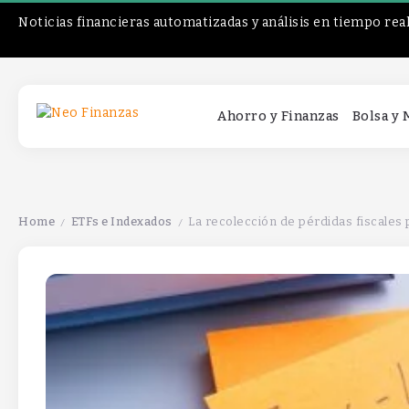
Noticias financieras automatizadas y análisis en tiempo rea
Ahorro y Finanzas
Bolsa y
Home
ETFs e Indexados
La recolección de pérdidas fiscales 
/
/