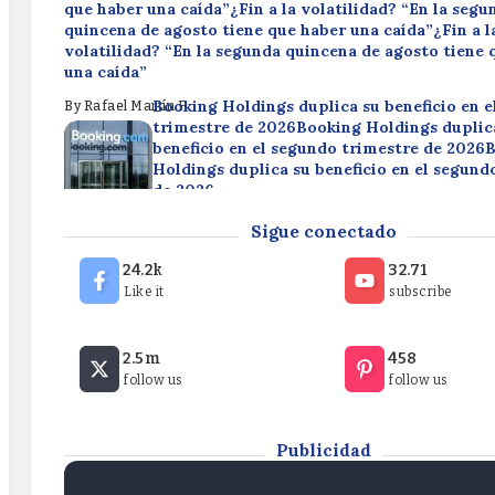
que haber una caída”¿Fin a la volatilidad? “En la segu
quincena de agosto tiene que haber una caída”¿Fin a l
volatilidad? “En la segunda quincena de agosto tiene 
una caída”
Booking Holdings duplica su beneficio en 
By
Rafael Martín F.
trimestre de 2026Booking Holdings duplic
beneficio en el segundo trimestre de 2026
Holdings duplica su beneficio en el segund
de 2026
Disney reduce su beneficio en un 49,9% en 
By
Rafael Martín F.
Sigue conectado
trimestre fiscalDisney reduce su beneficio 
49,9% en el tercer trimestre fiscalDisney 
24.2k
32.71
beneficio en un 49,9% en el tercer trimestr
Like it
subscribe
By
Rafael Martín F.
¿Fin a la volatilidad? “En la segunda quincena de agos
2.5m
458
que haber una caída”¿Fin a la volatilidad? “En la segu
follow us
follow us
quincena de agosto tiene que haber una caída”¿Fin a l
volatilidad? “En la segunda quincena de agosto tiene 
una caída”
Publicidad
By
Rafael Martín F.