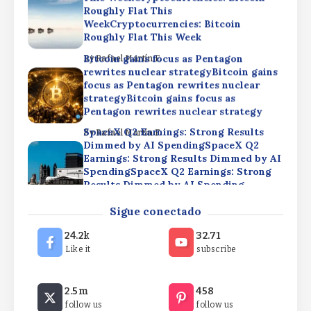
Roughly Flat This
WeekCryptocurrencies: Bitcoin
Roughly Flat This Week
Bitcoin gains focus as Pentagon
By
Rafael Martín F.
rewrites nuclear strategyBitcoin gains
focus as Pentagon rewrites nuclear
strategyBitcoin gains focus as
Pentagon rewrites nuclear strategy
SpaceX Q2 Earnings: Strong Results
By
Rafael Martín F.
Dimmed by AI SpendingSpaceX Q2
Earnings: Strong Results Dimmed by AI
SpendingSpaceX Q2 Earnings: Strong
Results Dimmed by AI Spending
Cryptocurrencies: Bitcoin Roughly Flat
By
Rafael Martín F.
Sigue conectado
This WeekCryptocurrencies: Bitcoin
Roughly Flat This
24.2k
32.71
WeekCryptocurrencies: Bitcoin
Like it
subscribe
Roughly Flat This Week
Bitcoin gains focus as Pentagon
By
Rafael Martín F.
2.5m
458
rewrites nuclear strategyBitcoin gains
follow us
follow us
focus as Pentagon rewrites nuclear