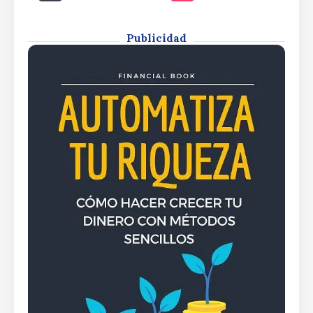
strategyBitcoin gains focus as
Pentagon rewrites nuclear strategy
Publicidad
By
Rafael Martín F.