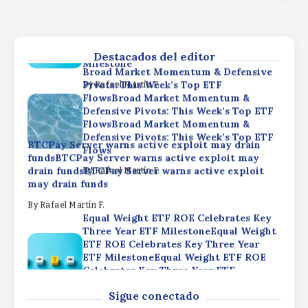
Three Year ETF MilestoneEqual Weight
ETF ROE Celebrates Key Three Year
ETF MilestoneEqual Weight ETF ROE
Celebrates Key Three Year ETF
Destacados del editor
Milestone
Broad Market Momentum & Defensive
Pivots: This Week’s Top ETF
By
Rafael Martín F.
FlowsBroad Market Momentum &
Defensive Pivots: This Week’s Top ETF
FlowsBroad Market Momentum &
Defensive Pivots: This Week’s Top ETF
BTCPay Server warns active exploit may drain
Flows
fundsBTCPay Server warns active exploit may
drain fundsBTCPay Server warns active exploit
By
Rafael Martín F.
may drain funds
By
Rafael Martín F.
Equal Weight ETF ROE Celebrates Key
Three Year ETF MilestoneEqual Weight
ETF ROE Celebrates Key Three Year
ETF MilestoneEqual Weight ETF ROE
Celebrates Key Three Year ETF
Milestone
Broad Market Momentum & Defensive
Sigue conectado
Pivots: This Week’s Top ETF
By
Rafael Martín F.