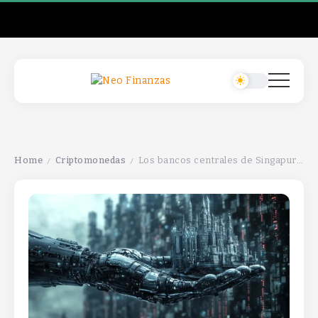
Home
Criptomonedas
Los bancos centrales de Singapur y Alemania colaboran en liquidaciones de activos digitales transfronterizos.
/
/