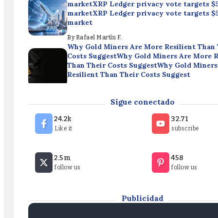
marketXRP Ledger privacy vote targets 
marketXRP Ledger privacy vote targets 
market
By
Rafael Martín F.
Why Gold Miners Are More Resilient Than 
Costs SuggestWhy Gold Miners Are More R
Than Their Costs SuggestWhy Gold Miners
Resilient Than Their Costs Suggest
By
Rafael Martín F.
Bitcoin ETFs draw $853.5M in five-day infl
Sigue conectado
streakBitcoin ETFs draw $853.5M in five-da
streakBitcoin ETFs draw $853.5M in five-da
24.2k
32.71
streak
Like it
subscribe
By
Rafael Martín F.
XRP Ledger privacy vote targets $530M 
2.5m
458
marketXRP Ledger privacy vote targets 
follow us
follow us
marketXRP Ledger privacy vote targets 
market
By
Rafael Martín F.
Publicidad