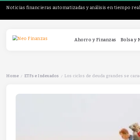
Noticias financieras automatizadas y análisis en tiempo rea
Ahorro y Finanzas
Bolsa y
Home
ETFs e Indexados
Los ciclos de deuda grandes se carac
/
/