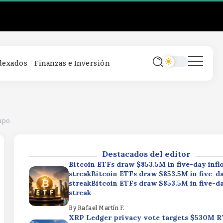
Bitcoin ETFs draw $853.5M in five-day infl
streakBitcoin ETFs draw $853.5M in five-da
streakBitcoin ETFs draw $853.5M in five-da
streak
By
Rafael Martín F.
XRP Ledger privacy vote targets $530M 
ndexados
Finanzas e Inversión
marketXRP Ledger privacy vote targets 
marketXRP Ledger privacy vote targets 
market
By
Rafael Martín F.
Why Gold Miners Are More Resilient Than 
Costs SuggestWhy Gold Miners Are More R
empo.
Than Their Costs SuggestWhy Gold Miners
Resilient Than Their Costs Suggest
Destacados del editor
By
Rafael Martín F.
Bitcoin ETFs draw $853.5M in five-day infl
streakBitcoin ETFs draw $853.5M in five-da
streakBitcoin ETFs draw $853.5M in five-da
streak
By
Rafael Martín F.
XRP Ledger privacy vote targets $530M 