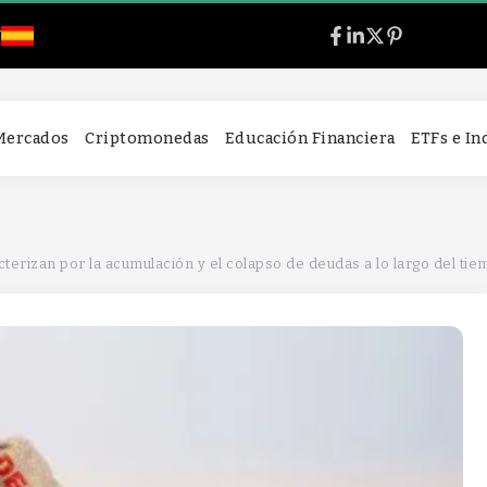
l
 Mercados
Criptomonedas
Educación Financiera
ETFs e I
terizan por la acumulación y el colapso de deudas a lo largo del ti