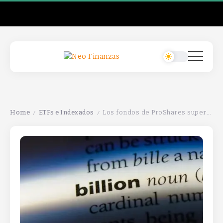
Home
ETFs e Indexados
Los fondos de ProShares superan los 100 mil millones de dólares en activos bajo gestión.
/
/