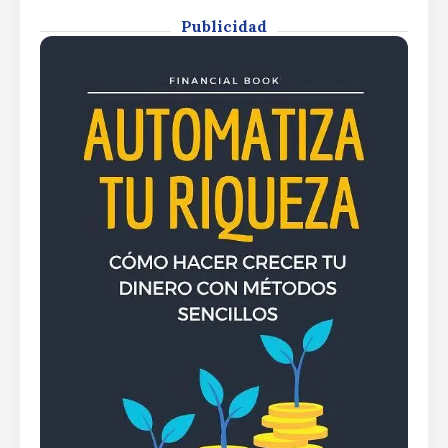
los máximos, S&P 500 se recupera y
Nasdaq se da la vuelta gracias a
Publicidad
SpaceXDow Jones toma beneficios tras
los máximos, S&P 500 se recupera y
Nasdaq se da la vuelta gracias a SpaceX
By
Rafael Martín F.