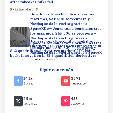
after takeover talks fail
By
Rafael Martín F.
Dow Jones toma beneficios tras los
máximos, S&P 500 se recupera y
Nasdaq se da la vuelta gracias a
SpaceXDow Jones toma beneficios tras
los máximos, S&P 500 se recupera y
Nasdaq se da la vuelta gracias a
CFTC chief backs innovation in $1.2 quadrillion
SpaceXDow Jones toma beneficios tras
derivatives marketCFTC chief backs innovation in
los máximos, S&P 500 se recupera y
$1.2 quadrillion derivatives marketCFTC chief
Nasdaq se da la vuelta gracias a SpaceX
backs innovation in $1.2 quadrillion derivatives
market
By
Rafael Martín F.
OpenAI acquires Rain AI patents after takeover
By
Rafael Martín F.
Sigue conectado
talks failOpenAI acquires Rain AI patents after
takeover talks failOpenAI acquires Rain AI patents
24.2k
32.71
after takeover talks fail
Like it
subscribe
By
Rafael Martín F.
Dow Jones toma beneficios tras los
2.5m
458
máximos, S&P 500 se recupera y
follow us
follow us
Nasdaq se da la vuelta gracias a
SpaceXDow Jones toma beneficios tras