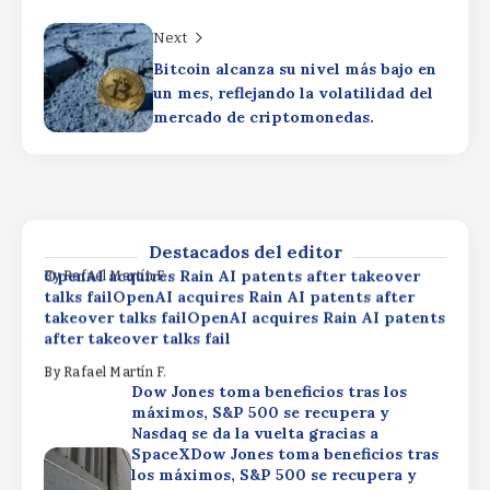
By
Rafael Martín F.
Next
Dow Jones toma beneficios tras los
máximos, S&P 500 se recupera y
Bitcoin alcanza su nivel más bajo en
Nasdaq se da la vuelta gracias a
un mes, reflejando la volatilidad del
SpaceXDow Jones toma beneficios tras
mercado de criptomonedas.
los máximos, S&P 500 se recupera y
Nasdaq se da la vuelta gracias a
CFTC chief backs innovation in $1.2 quadrillion
SpaceXDow Jones toma beneficios tras
derivatives marketCFTC chief backs innovation in
los máximos, S&P 500 se recupera y
$1.2 quadrillion derivatives marketCFTC chief
Nasdaq se da la vuelta gracias a SpaceX
backs innovation in $1.2 quadrillion derivatives
market
By
Rafael Martín F.
Destacados del editor
OpenAI acquires Rain AI patents after takeover
By
Rafael Martín F.
talks failOpenAI acquires Rain AI patents after
takeover talks failOpenAI acquires Rain AI patents
after takeover talks fail
By
Rafael Martín F.
Dow Jones toma beneficios tras los
máximos, S&P 500 se recupera y
Nasdaq se da la vuelta gracias a
SpaceXDow Jones toma beneficios tras
los máximos, S&P 500 se recupera y