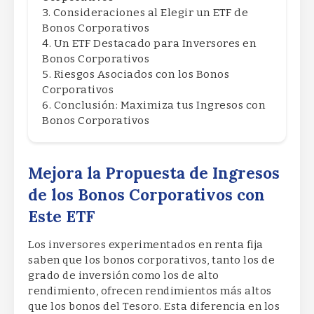
Consideraciones al Elegir un ETF de
Bonos Corporativos
Un ETF Destacado para Inversores en
Bonos Corporativos
Riesgos Asociados con los Bonos
Corporativos
Conclusión: Maximiza tus Ingresos con
Bonos Corporativos
Mejora la Propuesta de Ingresos
de los Bonos Corporativos con
Este ETF
Los inversores experimentados en renta fija
saben que los bonos corporativos, tanto los de
grado de inversión como los de alto
rendimiento, ofrecen rendimientos más altos
que los bonos del Tesoro. Esta diferencia en los