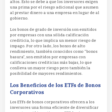
altos. Esto se debe a que los inversores exigen
una prima por el riesgo adicional que asumen
al prestar dinero a una empresa en lugar de al
gobierno.
Los bonos de grado de inversión son emitidos
por empresas con una sólida calificación
crediticia, lo que implica un menor riesgo de
impago. Por otro lado, los bonos de alto
rendimiento, también conocidos como “bonos
basura”, son emitidos por empresas con
calificaciones crediticias más bajas, lo que
conlleva un mayor riesgo pero también la
posibilidad de mayores rendimientos.
Los Beneficios de los ETFs de Bonos
Corporativos
Los ETFs de bonos corporativos ofrecen a los
inversores una forma eficiente de diversificar