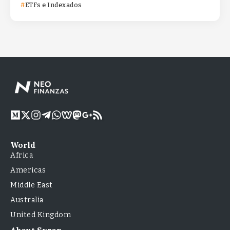
ETFs e Indexados
World
Africa
Americas
Middle East
Australia
United Kingdom