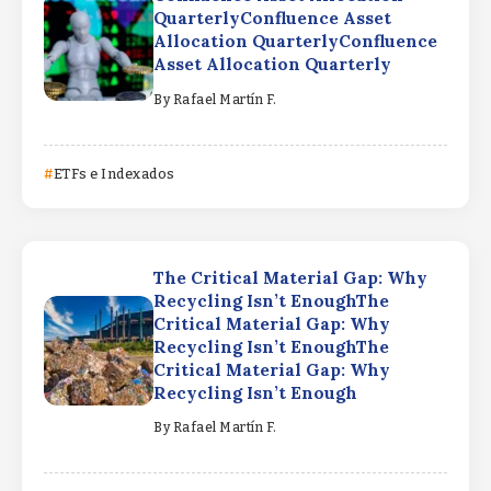
QuarterlyConfluence Asset
Allocation QuarterlyConfluence
Asset Allocation Quarterly
By
Rafael Martín F.
ETFs e Indexados
The Critical Material Gap: Why
Recycling Isn’t EnoughThe
Critical Material Gap: Why
Recycling Isn’t EnoughThe
Critical Material Gap: Why
Recycling Isn’t Enough
By
Rafael Martín F.