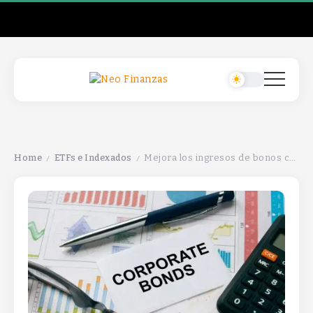
Home
ETFs e Indexados
Mejora los ingresos de bonos corporativos con este ETF.
/
/