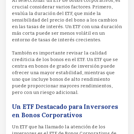
Al seleccionar un ETF de bonos corporativos, es
crucial considerar varios factores. Primero,
evalúa la duración del ETF, que mide la
sensibilidad del precio del bono a los cambios
en las tasas de interés. Un ETF con una duración
más corta puede ser menos volátil en un
entorno de tasas de interés crecientes.
También es importante revisar la calidad
crediticia de los bonos en el ETF. Un ETF que se
centra en bonos de grado de inversión puede
ofrecer una mayor estabilidad, mientras que
uno que incluye bonos de alto rendimiento
puede proporcionar mayores rendimientos,
pero con un riesgo adicional.
Un ETF Destacado para Inversores
en Bonos Corporativos
Un ETF que ha llamado la atención de los
inversores es el ETF de Bonos Corporativos de