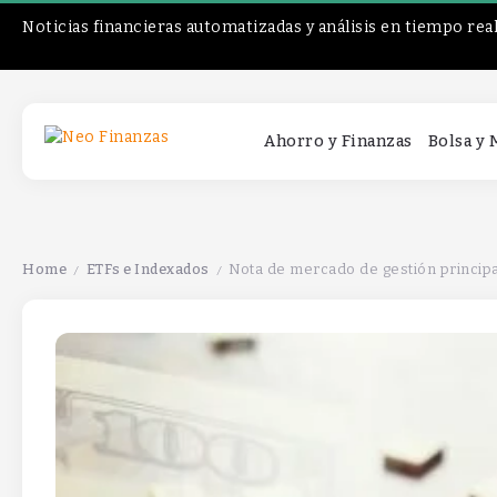
Noticias financieras automatizadas y análisis en tiempo rea
Ahorro y Finanzas
Bolsa y
Home
ETFs e Indexados
Nota de mercado de gestión principa
/
/