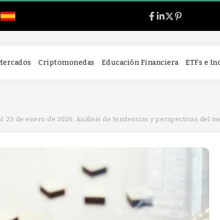
l
 Mercados
Criptomonedas
Educación Financiera
ETFs e I
l: 23 de enero de 2026. Análisis de tendencias y perspectivas del m