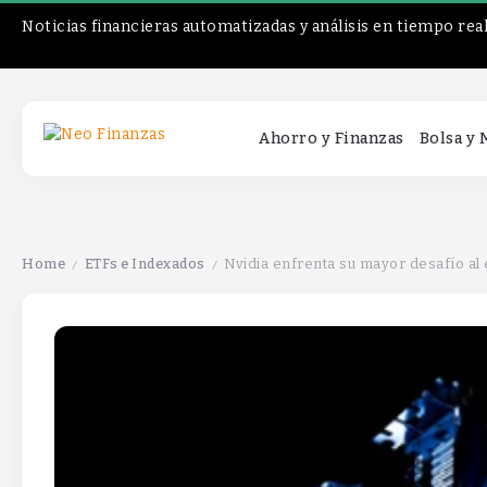
Noticias financieras automatizadas y análisis en tiempo rea
Ahorro y Finanzas
Bolsa y
Home
ETFs e Indexados
Nvidia enfrenta su mayor desafío al 
/
/