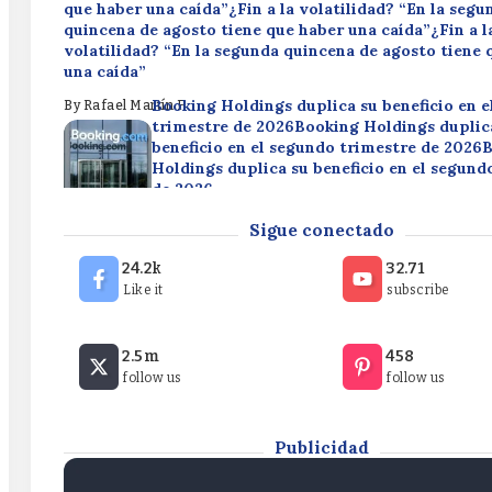
que haber una caída”¿Fin a la volatilidad? “En la segu
quincena de agosto tiene que haber una caída”¿Fin a l
volatilidad? “En la segunda quincena de agosto tiene 
una caída”
Booking Holdings duplica su beneficio en 
By
Rafael Martín F.
trimestre de 2026Booking Holdings duplic
beneficio en el segundo trimestre de 2026
Holdings duplica su beneficio en el segund
de 2026
Disney reduce su beneficio en un 49,9% en 
By
Rafael Martín F.
Sigue conectado
trimestre fiscalDisney reduce su beneficio 
49,9% en el tercer trimestre fiscalDisney 
24.2k
32.71
beneficio en un 49,9% en el tercer trimestr
Like it
subscribe
By
Rafael Martín F.
¿Fin a la volatilidad? “En la segunda quincena de agos
2.5m
458
que haber una caída”¿Fin a la volatilidad? “En la segu
follow us
follow us
quincena de agosto tiene que haber una caída”¿Fin a l
volatilidad? “En la segunda quincena de agosto tiene 
una caída”
Publicidad
By
Rafael Martín F.