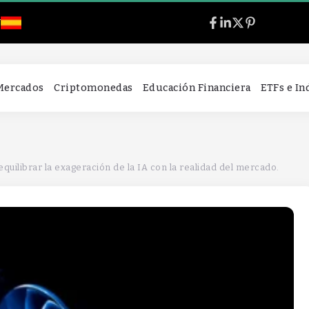
l
 Mercados
Criptomonedas
Educación Financiera
ETFs e I
equilibrar la exageración de la IA con la realidad del mercado.