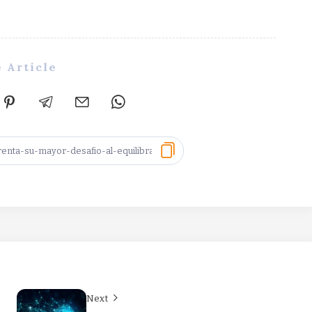
 Article
Next