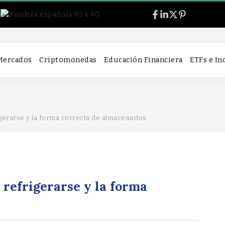
l
 Mercados
Criptomonedas
Educación Financiera
ETFs e I
gerarse y la forma correcta de almacenarlos.
refrigerarse y la forma