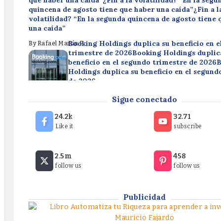
que haber una caída”¿Fin a la volatilidad? “En la segu
quincena de agosto tiene que haber una caída”¿Fin a l
volatilidad? “En la segunda quincena de agosto tiene 
una caída”
Booking Holdings duplica su beneficio en 
By
Rafael Martín F.
trimestre de 2026Booking Holdings duplic
beneficio en el segundo trimestre de 2026
Holdings duplica su beneficio en el segund
de 2026
Disney reduce su beneficio en un 49,9% en 
By
Rafael Martín F.
Sigue conectado
trimestre fiscalDisney reduce su beneficio 
49,9% en el tercer trimestre fiscalDisney 
24.2k
32.71
beneficio en un 49,9% en el tercer trimestr
Like it
subscribe
By
Rafael Martín F.
¿Fin a la volatilidad? “En la segunda quincena de agos
2.5m
458
que haber una caída”¿Fin a la volatilidad? “En la segu
follow us
follow us
quincena de agosto tiene que haber una caída”¿Fin a l
volatilidad? “En la segunda quincena de agosto tiene 
una caída”
Publicidad
By
Rafael Martín F.