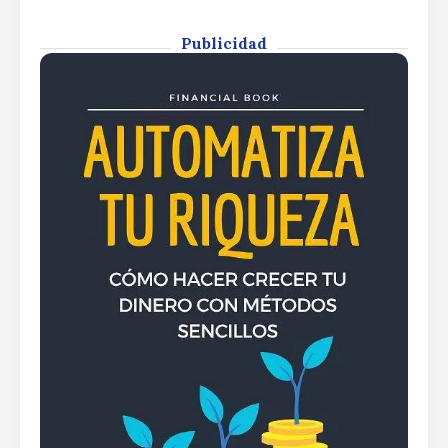
Much House Can I Afford? Mortgage Affordability
Explained
Publicidad
By
Rafael Martín F.