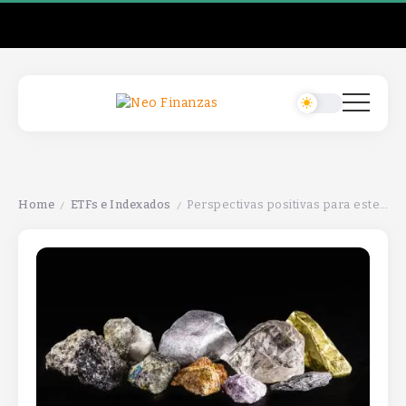
Home
ETFs e Indexados
Perspectivas positivas para este ETF de materias primas, impulsadas por la demanda y la recuperación económica global.
/
/