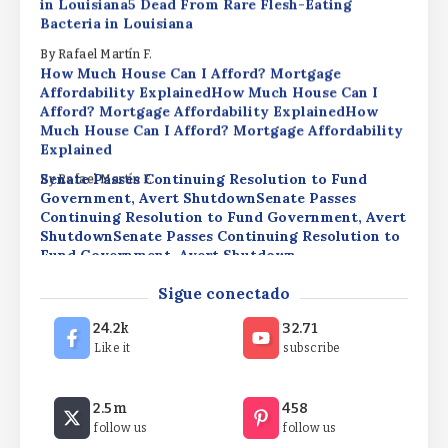
in Louisiana5 Dead From Rare Flesh-Eating
Bacteria in Louisiana
By
Rafael Martín F.
How Much House Can I Afford? Mortgage
Affordability ExplainedHow Much House Can I
Afford? Mortgage Affordability ExplainedHow
Much House Can I Afford? Mortgage Affordability
Explained
Senate Passes Continuing Resolution to Fund
By
Rafael Martín F.
Government, Avert ShutdownSenate Passes
Continuing Resolution to Fund Government, Avert
ShutdownSenate Passes Continuing Resolution to
Fund Government, Avert Shutdown
5 Dead From Rare Flesh-Eating Bacteria in
By
Rafael Martín F.
Sigue conectado
Louisiana5 Dead From Rare Flesh-Eating Bacteria
in Louisiana5 Dead From Rare Flesh-Eating
24.2k
32.71
Bacteria in Louisiana
Like it
subscribe
By
Rafael Martín F.
How Much House Can I Afford? Mortgage
2.5m
458
Affordability ExplainedHow Much House Can I
follow us
follow us
Afford? Mortgage Affordability ExplainedHow