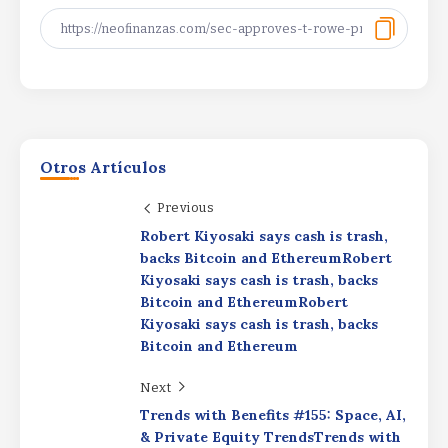
Otros Artículos
Previous
Robert Kiyosaki says cash is trash,
Booking Holdings duplica su beneficio
backs Bitcoin and EthereumRobert
en el segundo trimestre de
2026Booking Holdings duplica su
Kiyosaki says cash is trash, backs
beneficio en el segundo trimestre de
Bitcoin and EthereumRobert
2026Booking Holdings duplica su
Kiyosaki says cash is trash, backs
beneficio en el segundo trimestre de
Bitcoin and Ethereum
Disney reduce su beneficio en un 49,9%
2026
en el tercer trimestre fiscalDisney
reduce su beneficio en un 49,9% en el
By
Rafael Martín F.
Next
tercer trimestre fiscalDisney reduce su
Trends with Benefits #155: Space, AI,
beneficio en un 49,9% en el tercer
& Private Equity TrendsTrends with
trimestre fiscal