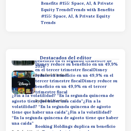
¿Fin a la volatilidad? “En la segunda quincena de
Benefits #155: Space, AI, & Private
agosto tiene que haber una caída”¿Fin a la
By
Rafael Martín F.
Equity TrendsTrends with Benefits
volatilidad? “En la segunda quincena de agosto
#155: Space, AI, & Private Equity
tiene que haber una caída”¿Fin a la volatilidad?
Trends
“En la segunda quincena de agosto tiene que haber
una caída”
Booking Holdings duplica su beneficio
en el segundo trimestre de
By
Rafael Martín F.
2026Booking Holdings duplica su
beneficio en el segundo trimestre de
2026Booking Holdings duplica su
Destacados del editor
beneficio en el segundo trimestre de
Disney reduce su beneficio en un 49,9%
2026
en el tercer trimestre fiscalDisney
reduce su beneficio en un 49,9% en el
By
Rafael Martín F.
tercer trimestre fiscalDisney reduce su
beneficio en un 49,9% en el tercer
trimestre fiscal
¿Fin a la volatilidad? “En la segunda quincena de
agosto tiene que haber una caída”¿Fin a la
By
Rafael Martín F.
volatilidad? “En la segunda quincena de agosto
tiene que haber una caída”¿Fin a la volatilidad?
“En la segunda quincena de agosto tiene que haber
una caída”
Booking Holdings duplica su beneficio