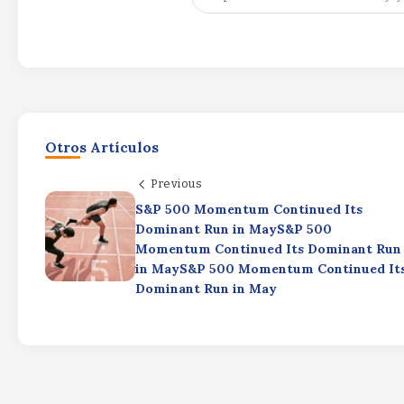
Otros Artículos
Previous
S&P 500 Momentum Continued Its
Dominant Run in MayS&P 500
Momentum Continued Its Dominant Run
in MayS&P 500 Momentum Continued It
Dominant Run in May