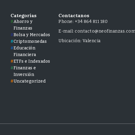
Categorías
Contactanos
Ahorro y
Phone: +34 864 811 180
Finanzas
E-mail: contacto@neofinanzas.co
Bolsa y Mercados
Ubicación: Valencia
Criptomonedas
Educación
Financiera
ETFs e Indexados
Finanzas e
Inversión
Uncategorized