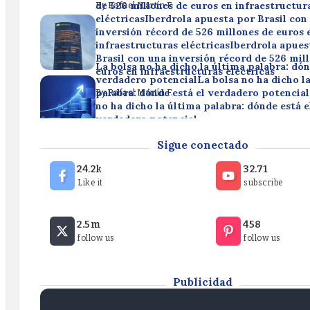
de 526 millones de euros en infraestructur
By
Rafael Martín F.
eléctricasIberdrola apuesta por Brasil con
inversión récord de 526 millones de euros 
infraestructuras eléctricasIberdrola apues
Brasil con una inversión récord de 526 mil
La bolsa no ha dicho la última palabra: dón
euros en infraestructuras eléctricas
verdadero potencialLa bolsa no ha dicho l
palabra: dónde está el verdadero potencial
By
Rafael Martín F.
no ha dicho la última palabra: dónde está e
verdadero potencial
¿Estamos ante el inicio de un mercado alcis
By
Rafael Martín F.
Sigue conectado
S&P 500 o puede alcanzar pronto un tech
ante el inicio de un mercado alcista en el 
24.2k
32.71
puede alcanzar pronto un techo?¿Estamos 
Like it
subscribe
inicio de un mercado alcista en el S&P 500
alcanzar pronto un techo?
Iberdrola apuesta por Brasil con una inver
2.5m
458
de 526 millones de euros en infraestructur
By
Rafael Martín F.
follow us
follow us
eléctricasIberdrola apuesta por Brasil con
inversión récord de 526 millones de euros 
infraestructuras eléctricasIberdrola apues
Brasil con una inversión récord de 526 mil
Publicidad
euros en infraestructuras eléctricas