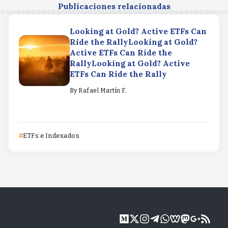
Publicaciones relacionadas
Looking at Gold? Active ETFs Can
Ride the RallyLooking at Gold?
Active ETFs Can Ride the
RallyLooking at Gold? Active
ETFs Can Ride the Rally
By
Rafael Martín F.
ETFs e Indexados