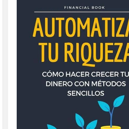
By
Rafael Martín F.