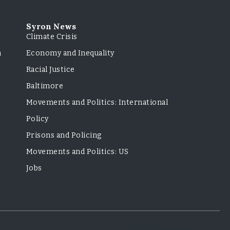
Syron News
Climate Crisis
m
Economy and Inequality
Racial Justice
Baltimore
Movements and Politics: International
Policy
Prisons and Policing
Movements and Politics: US
Jobs