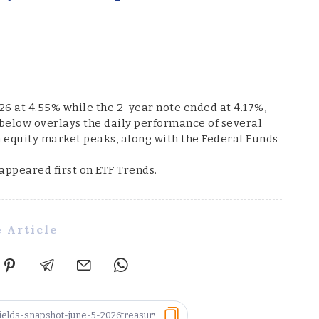
026 at 4.55% while the 2-year note ended at 4.17%,
 below overlays the daily performance of several
 equity market peaks, along with the Federal Funds
appeared first on ETF Trends.
 Article