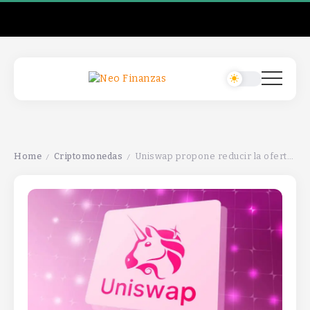
Home
Criptomonedas
Uniswap propone reducir la oferta de UNI en una nueva iniciativa de gobernanza.
/
/