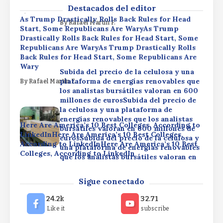
600 millones de euros
Destacados del editor
By
Rafael Martín F.
As Trump Drastically Rolls Back Rules for Head
By
Rafael Martín F.
Start, Some Republicans Are WaryAs Trump
Drastically Rolls Back Rules for Head Start, Some
Republicans Are WaryAs Trump Drastically Rolls
Back Rules for Head Start, Some Republicans Are
Wary
Subida del precio de la celulosa y una
plataforma de energías renovables que
By
Rafael Martín F.
los analistas bursátiles valoran en 600
millones de eurosSubida del precio de
la celulosa y una plataforma de
energías renovables que los analistas
Here Are America’s 10 Best Colleges, According to
bursátiles valoran en 600 millones de
LinkedInHere Are America’s 10 Best Colleges,
eurosSubida del precio de la celulosa y
According to LinkedInHere Are America’s 10 Best
una plataforma de energías renovables
Colleges, According to LinkedIn
que los analistas bursátiles valoran en
600 millones de euros
By
Rafael Martín F.
As Trump Drastically Rolls Back Rules for Head
Sigue conectado
By
Rafael Martín F.
Start, Some Republicans Are WaryAs Trump
Drastically Rolls Back Rules for Head Start, Some
24.2k
32.71
Republicans Are WaryAs Trump Drastically Rolls
Like it
subscribe
Back Rules for Head Start, Some Republicans Are