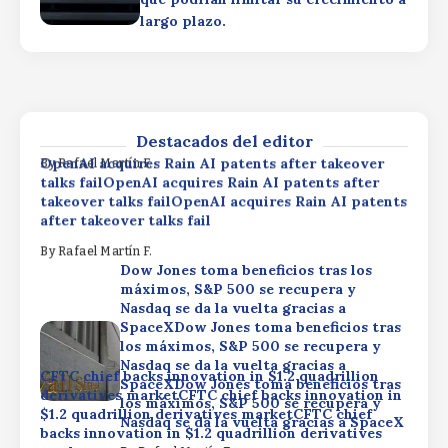
SpaceXDow Jones toma beneficios tras
largo plazo.
los máximos, S&P 500 se recupera y
Nasdaq se da la vuelta gracias a
CFTC chief backs innovation in $1.2 quadrillion
SpaceXDow Jones toma beneficios tras
derivatives marketCFTC chief backs innovation in
los máximos, S&P 500 se recupera y
$1.2 quadrillion derivatives marketCFTC chief
Nasdaq se da la vuelta gracias a SpaceX
backs innovation in $1.2 quadrillion derivatives
market
By
Rafael Martín F.
Destacados del editor
OpenAI acquires Rain AI patents after takeover
By
Rafael Martín F.
talks failOpenAI acquires Rain AI patents after
takeover talks failOpenAI acquires Rain AI patents
after takeover talks fail
By
Rafael Martín F.
Dow Jones toma beneficios tras los
máximos, S&P 500 se recupera y
Nasdaq se da la vuelta gracias a
SpaceXDow Jones toma beneficios tras
los máximos, S&P 500 se recupera y
Nasdaq se da la vuelta gracias a
CFTC chief backs innovation in $1.2 quadrillion
SpaceXDow Jones toma beneficios tras
derivatives marketCFTC chief backs innovation in
los máximos, S&P 500 se recupera y
$1.2 quadrillion derivatives marketCFTC chief
Nasdaq se da la vuelta gracias a SpaceX
backs innovation in $1.2 quadrillion derivatives