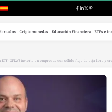
l
 Mercados
Criptomonedas
Educación Financiera
ETFs e I
ETF (GFLW) invierte en empresas con sólido flujo de caja libre y cr