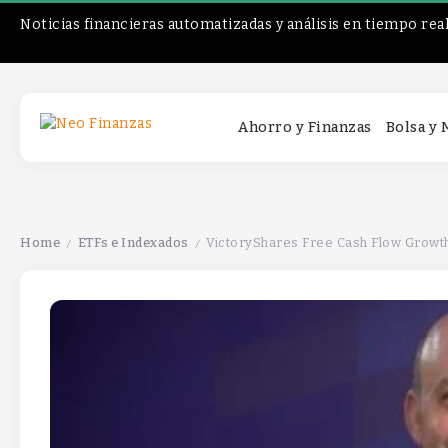
Noticias financieras automatizadas y análisis en tiempo rea
Ahorro y Finanzas
Bolsa y
Home
ETFs e Indexados
VictoryShares Free Cash Flow Growth 
/
/