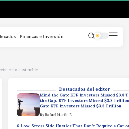
Mind the Gap: ETF Investors Missed $3.8 T
the Gap: ETF Investors Missed $3.8 Trilli
Gap: ETF Investors Missed $3.8 Trillion
By
Rafael Martín F.
6 Low-Stress Side Hustles That Don’t Require a Car o
ndexados
Finanzas e Inversión
Low-Stress Side Hustles That Don’t Require a Car or 
Low-Stress Side Hustles That Don’t Require a Car or
By
Rafael Martín F.
Don’t Pen Value Investing’s Obit Just YetD
Value Investing’s Obit Just YetDon’t Pen V
ecimiento sostenible.
Investing’s Obit Just Yet
By
Rafael Martín F.
Destacados del editor
Mind the Gap: ETF Investors Missed $3.8 T
the Gap: ETF Investors Missed $3.8 Trilli
Gap: ETF Investors Missed $3.8 Trillion
By
Rafael Martín F.
6 Low-Stress Side Hustles That Don’t Require a Car o