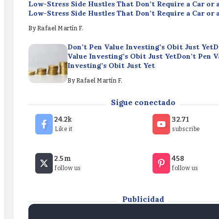
Low-Stress Side Hustles That Don’t Require a Car or 
Low-Stress Side Hustles That Don’t Require a Car or
By
Rafael Martín F.
Don’t Pen Value Investing’s Obit Just YetD
Value Investing’s Obit Just YetDon’t Pen V
Investing’s Obit Just Yet
By
Rafael Martín F.
Mind the Gap: ETF Investors Missed $3.8 T
Sigue conectado
the Gap: ETF Investors Missed $3.8 Trilli
Gap: ETF Investors Missed $3.8 Trillion
24.2k
32.71
Like it
subscribe
By
Rafael Martín F.
6 Low-Stress Side Hustles That Don’t Require a Car o
2.5m
458
Low-Stress Side Hustles That Don’t Require a Car or 
follow us
follow us
Low-Stress Side Hustles That Don’t Require a Car or
By
Rafael Martín F.
Publicidad