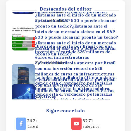
dónde está el verdadero potencialLa
eléctricas
bolsa no ha dicho la última palabra:
Destacados del editor
dónde está el verdadero potencial
By
Rafael Martín F.
¿Estamos ante el inicio de un mercado
alcista en el S&P 500 o puede alcanzar
By
Rafael Martín F.
pronto un techo?¿Estamos ante el
inicio de un mercado alcista en el S&P
500 o puede alcanzar pronto un techo?
¿Estamos ante el inicio de un mercado
Iberdrola apuesta por Brasil con una
alcista en el S&P 500 o puede alcanzar
inversión récord de 526 millones de
pronto un techo?
euros en infraestructuras
eléctricasIberdrola apuesta por Brasil
By
Rafael Martín F.
con una inversión récord de 526
millones de euros en infraestructuras
La bolsa no ha dicho la última palabra:
eléctricasIberdrola apuesta por Brasil
dónde está el verdadero potencialLa
con una inversión récord de 526
bolsa no ha dicho la última palabra:
millones de euros en infraestructuras
dónde está el verdadero potencialLa
eléctricas
bolsa no ha dicho la última palabra:
dónde está el verdadero potencial
By
Rafael Martín F.
¿Estamos ante el inicio de un mercado
Sigue conectado
alcista en el S&P 500 o puede alcanzar
By
Rafael Martín F.
pronto un techo?¿Estamos ante el
24.2k
32.71
inicio de un mercado alcista en el S&P
Like it
subscribe
500 o puede alcanzar pronto un techo?