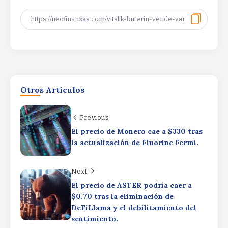
SpaceX Q2 Earnings: Strong Results
Dimmed by AI SpendingSpaceX Q2
Otros Artículos
Earnings: Strong Results Dimmed by AI
SpendingSpaceX Q2 Earnings: Strong
Results Dimmed by AI Spending
Previous
Cryptocurrencies: Bitcoin Roughly Flat
By
Rafael Martín F.
El precio de Monero cae a $330 tras
This WeekCryptocurrencies: Bitcoin
la actualización de Fluorine Fermi.
Roughly Flat This
WeekCryptocurrencies: Bitcoin
Roughly Flat This Week
Next
Bitcoin gains focus as Pentagon
By
Rafael Martín F.
El precio de ASTER podría caer a
rewrites nuclear strategyBitcoin gains
$0.70 tras la eliminación de
focus as Pentagon rewrites nuclear
DeFiLlama y el debilitamiento del
strategyBitcoin gains focus as
sentimiento.
Pentagon rewrites nuclear strategy