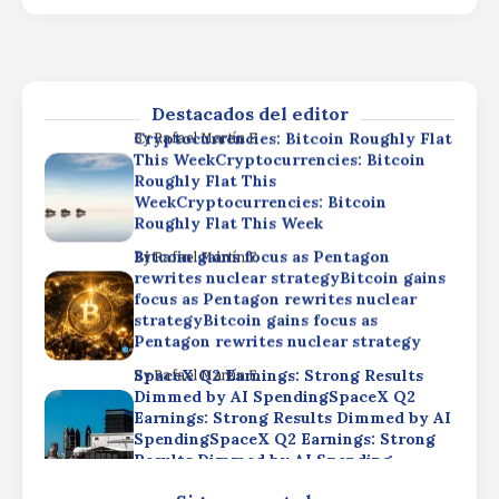
SpaceX Q2 Earnings: Strong Results
By
Rafael Martín F.
Dimmed by AI SpendingSpaceX Q2
Earnings: Strong Results Dimmed by AI
SpendingSpaceX Q2 Earnings: Strong
Results Dimmed by AI Spending
Destacados del editor
Cryptocurrencies: Bitcoin Roughly Flat
By
Rafael Martín F.
This WeekCryptocurrencies: Bitcoin
Roughly Flat This
WeekCryptocurrencies: Bitcoin
Roughly Flat This Week
Bitcoin gains focus as Pentagon
By
Rafael Martín F.
rewrites nuclear strategyBitcoin gains
focus as Pentagon rewrites nuclear
strategyBitcoin gains focus as
Pentagon rewrites nuclear strategy
SpaceX Q2 Earnings: Strong Results
By
Rafael Martín F.
Dimmed by AI SpendingSpaceX Q2
Earnings: Strong Results Dimmed by AI
SpendingSpaceX Q2 Earnings: Strong
Results Dimmed by AI Spending
Cryptocurrencies: Bitcoin Roughly Flat
By
Rafael Martín F.