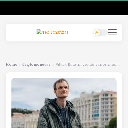
Home
Criptomonedas
Vitalik Buterin vende varios memecoins por $96,000 en ETH.
/
/