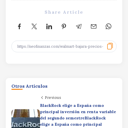
Share Article
Otros Artículos
Previous
BlackRock elige a España como
principal inversión en renta variable
del segundo semestreBlackRock
La gran estrella del Nasdaq que avanza
elige a España como principal
un 2.700% en un año…y que puede