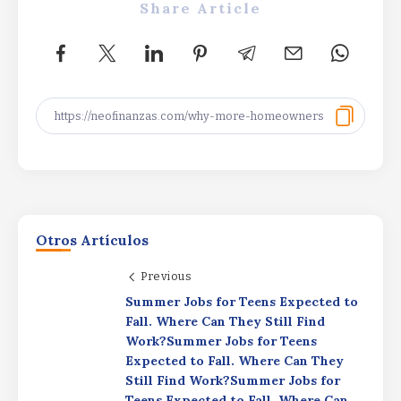
Share Article
Otros Artículos
Previous
Summer Jobs for Teens Expected to
La gran estrella del Nasdaq que avanza
Fall. Where Can They Still Find
un 2.700% en un año…y que puede
Work?Summer Jobs for Teens
seguir subiendoLa gran estrella del
Expected to Fall. Where Can They
Nasdaq que avanza un 2.700% en un
Still Find Work?Summer Jobs for
año…y que puede seguir subiendoLa
Teens Expected to Fall. Where Can