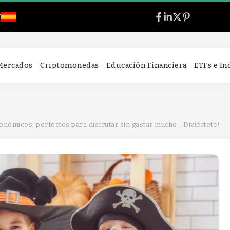
l
 Mercados
Criptomonedas
Educación Financiera
ETFs e I
onómicos, perfectos para disfrutar sin gastar mucho. ¡Diviértete!