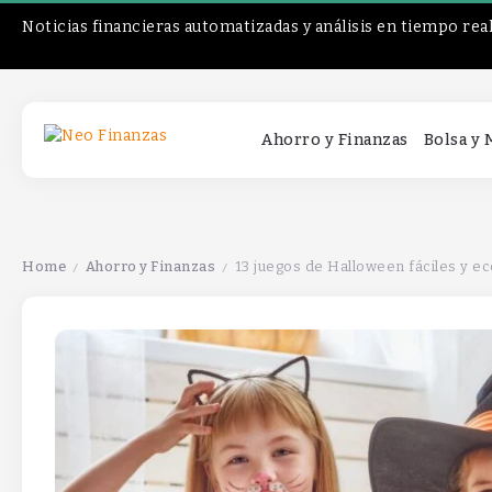
Noticias financieras automatizadas y análisis en tiempo rea
Ahorro y Finanzas
Bolsa y
Home
Ahorro y Finanzas
13 juegos de Halloween fáciles y ec
/
/