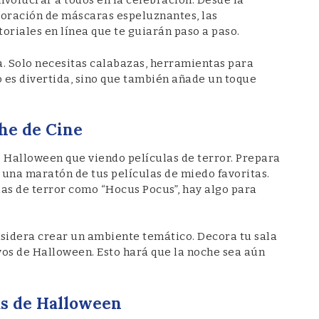
volucrar a todos en la celebración. Desde la
boración de máscaras espeluznantes, las
toriales en línea que te guiarán paso a paso.
a. Solo necesitas calabazas, herramientas para
lo es divertida, sino que también añade un toque
che de Cine
e Halloween que viendo películas de terror. Prepara
e una maratón de tus películas de miedo favoritas.
ias de terror como “Hocus Pocus”, hay algo para
nsidera crear un ambiente temático. Decora tu sala
vos de Halloween. Esto hará que la noche sea aún
as de Halloween