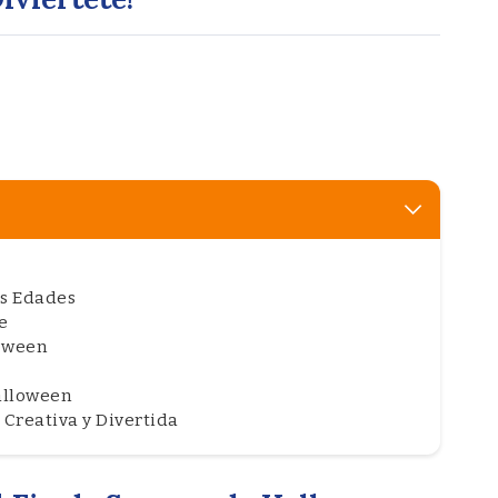
s Edades
e
loween
Halloween
Creativa y Divertida