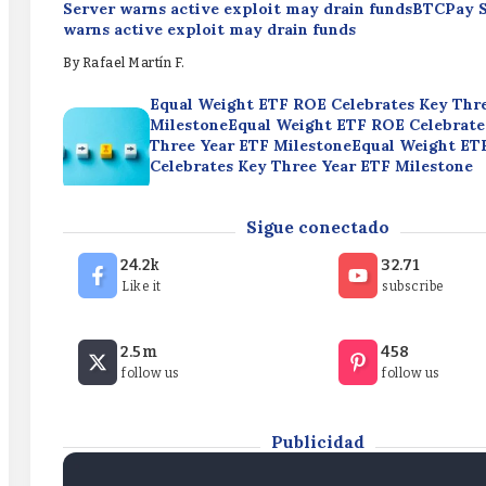
Server warns active exploit may drain fundsBTCPay 
warns active exploit may drain funds
By
Rafael Martín F.
Equal Weight ETF ROE Celebrates Key Thr
MilestoneEqual Weight ETF ROE Celebrate
Three Year ETF MilestoneEqual Weight ET
Celebrates Key Three Year ETF Milestone
By
Rafael Martín F.
Broad Market Momentum & Defensive Pivo
Sigue conectado
Week’s Top ETF FlowsBroad Market Mome
Defensive Pivots: This Week’s Top ETF Fl
24.2k
32.71
Market Momentum & Defensive Pivots: Thi
Like it
subscribe
Top ETF Flows
BTCPay Server warns active exploit may drain fund
By
Rafael Martín F.
2.5m
458
Server warns active exploit may drain fundsBTCPay 
follow us
follow us
warns active exploit may drain funds
By
Rafael Martín F.
Publicidad