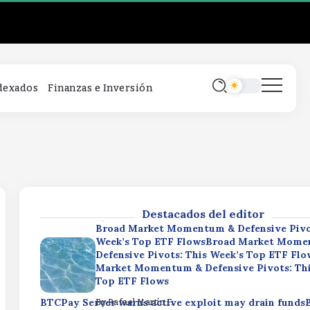
Broad Market Momentum & Defensive Pivo
Week’s Top ETF FlowsBroad Market Mome
Defensive Pivots: This Week’s Top ETF Fl
Market Momentum & Defensive Pivots: Thi
Top ETF Flows
BTCPay Server warns active exploit may drain fund
By
Rafael Martín F.
ndexados
Finanzas e Inversión
Server warns active exploit may drain fundsBTCPay 
warns active exploit may drain funds
By
Rafael Martín F.
Equal Weight ETF ROE Celebrates Key Thr
MilestoneEqual Weight ETF ROE Celebrate
Three Year ETF MilestoneEqual Weight ET
Celebrates Key Three Year ETF Milestone
Destacados del editor
By
Rafael Martín F.
Broad Market Momentum & Defensive Pivo
Week’s Top ETF FlowsBroad Market Mome
Defensive Pivots: This Week’s Top ETF Fl
Market Momentum & Defensive Pivots: Thi
Top ETF Flows
BTCPay Server warns active exploit may drain fund
By
Rafael Martín F.