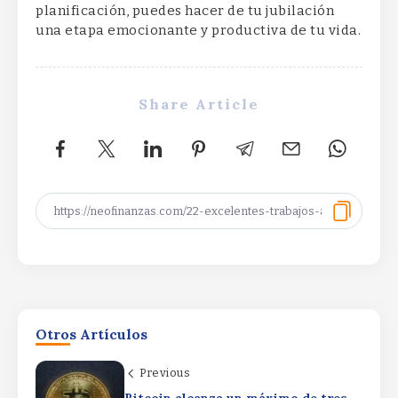
planificación, puedes hacer de tu jubilación
una etapa emocionante y productiva de tu vida.
Share Article
Productivity Driving
ProfitsProductivity Driving
Otros Artículos
ProfitsProductivity Driving Profits
By
Rafael Martín F.
Previous
Bitcoin alcanza un máximo de tres