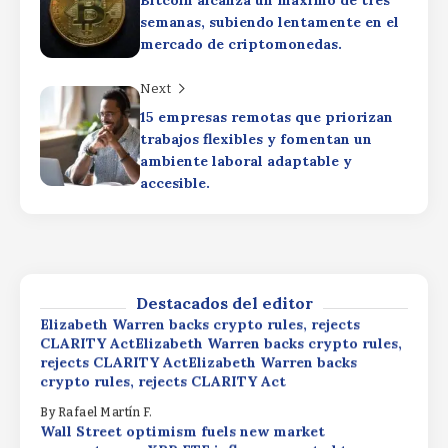
Elizabeth Warren backs crypto rules, rejects
semanas, subiendo lentamente en el
CLARITY ActElizabeth Warren backs crypto rules,
rejects CLARITY ActElizabeth Warren backs
mercado de criptomonedas.
crypto rules, rejects CLARITY Act
Next
By
Rafael Martín F.
Wall Street optimism fuels new market
15 empresas remotas que priorizan
momentum as XRP ETF inflows expected to
trabajos flexibles y fomentan un
surpass $1.51 billionWall Street optimism fuels
ambiente laboral adaptable y
new market momentum as XRP ETF inflows
accesible.
expected to surpass $1.51 billionWall Street
optimism fuels new market momentum as XRP
Productivity Driving
ETF inflows expected to surpass $1.51 billion
ProfitsProductivity Driving
ProfitsProductivity Driving Profits
By
Rafael Martín F.
By
Rafael Martín F.
Destacados del editor
Elizabeth Warren backs crypto rules, rejects
CLARITY ActElizabeth Warren backs crypto rules,
rejects CLARITY ActElizabeth Warren backs
crypto rules, rejects CLARITY Act
By
Rafael Martín F.
Wall Street optimism fuels new market