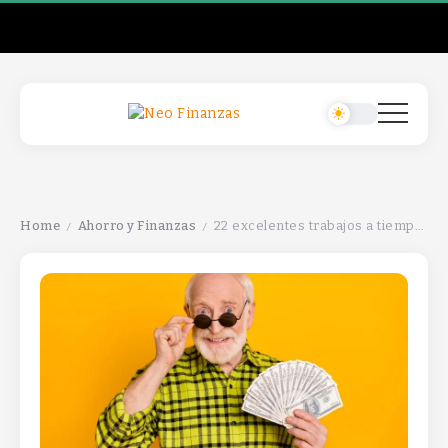
Home
Ahorro y Finanzas
22 excelentes trabajos a tiempo parcial para jubilados que aún no están listos para retirarse por completo.
/
/