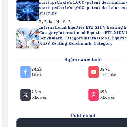
startupsCircle’s 1,000-patent deal alarms
startupsCircle’s 1,000-patent deal alarms
startups
By
Rafael Martín F.
International Equities ETF XIDV Beating 
CategoryInternational Equities ETF XIDV 
Benchmark, CategoryInternational Equitie
XIDV Beating Benchmark, Category
By
Rafael Martín F.
As AI Concentration Risk, Iran Loom, Try V
Sigue conectado
ETF FDLOAs AI Concentration Risk, Iran L
Volatility ETF FDLOAs AI Concentration Ri
24.2k
32.71
Loom, Try Volatility ETF FDLO
Like it
subscribe
By
Rafael Martín F.
Circle’s 1,000-patent deal alarms crypto
2.5m
458
startupsCircle’s 1,000-patent deal alarms
follow us
follow us
startupsCircle’s 1,000-patent deal alarms
startups
By
Rafael Martín F.
Publicidad