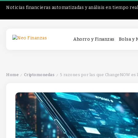
Noticias financieras automatizadas y análisis en tiempo rea
Ahorro y Finanzas
Bolsa y
Home
Criptomonedas
5 razones por las que ChangeNOW es l
/
/