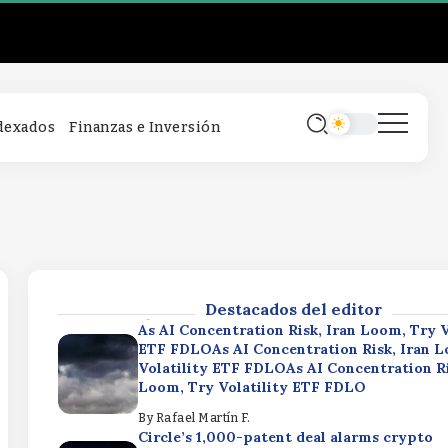
As AI Concentration Risk, Iran Loom, Try V
ETF FDLOAs AI Concentration Risk, Iran L
Volatility ETF FDLOAs AI Concentration Ri
Loom, Try Volatility ETF FDLO
By
Rafael Martín F.
Circle’s 1,000-patent deal alarms crypto
ndexados
Finanzas e Inversión
startupsCircle’s 1,000-patent deal alarms
startupsCircle’s 1,000-patent deal alarms
startups
By
Rafael Martín F.
International Equities ETF XIDV Beating 
CategoryInternational Equities ETF XIDV 
Benchmark, CategoryInternational Equitie
XIDV Beating Benchmark, Category
Destacados del editor
By
Rafael Martín F.
As AI Concentration Risk, Iran Loom, Try V
ETF FDLOAs AI Concentration Risk, Iran L
Volatility ETF FDLOAs AI Concentration Ri
Loom, Try Volatility ETF FDLO
By
Rafael Martín F.
Circle’s 1,000-patent deal alarms crypto