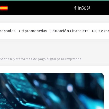
l
 Mercados
Criptomonedas
Educación Financiera
ETFs e I
íder en plataformas de pago digital para empresas.