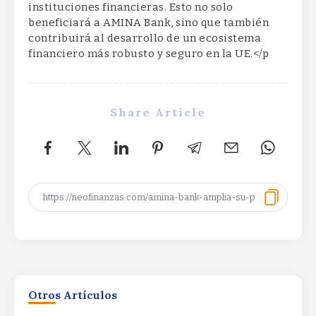
instituciones financieras. Esto no solo
beneficiará a AMINA Bank, sino que también
contribuirá al desarrollo de un ecosistema
financiero más robusto y seguro en la UE.</p
Share Article
XRP Ledger privacy vote targets
$530M RWA marketXRP Ledger
privacy vote targets $530M RWA
Otros Artículos
marketXRP Ledger privacy vote