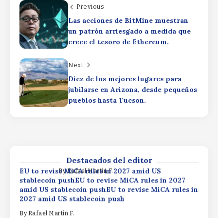
targets $530M RWA market
Previous
EU to revise MiCA rules in 2027 amid US
By
Rafael Martín F.
Las acciones de BitMine muestran
stablecoin pushEU to revise MiCA rules in 2027
un patrón arriesgado a medida que
amid US stablecoin pushEU to revise MiCA rules in
crece el tesoro de Ethereum.
2027 amid US stablecoin push
By
Rafael Martín F.
Next
El Ibex 35 y sus dos resistencias para
dispararse hasta los 21.200 puntosEl
Diez de los mejores lugares para
Ibex 35 y sus dos resistencias para
jubilarse en Arizona, desde pequeños
dispararse hasta los 21.200 puntosEl
pueblos hasta Tucson.
Ibex 35 y sus dos resistencias para
dispararse hasta los 21.200 puntos
XRP Ledger privacy vote targets
$530M RWA marketXRP Ledger
By
Rafael Martín F.
privacy vote targets $530M RWA
marketXRP Ledger privacy vote
targets $530M RWA market
Destacados del editor
EU to revise MiCA rules in 2027 amid US
By
Rafael Martín F.
stablecoin pushEU to revise MiCA rules in 2027
amid US stablecoin pushEU to revise MiCA rules in
2027 amid US stablecoin push
By
Rafael Martín F.