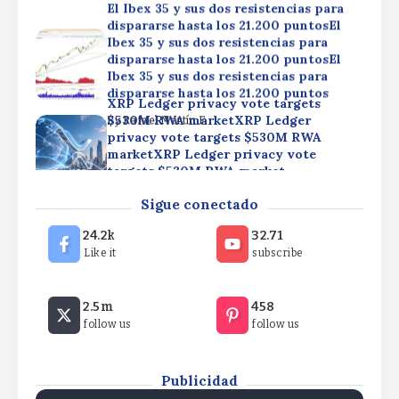
El Ibex 35 y sus dos resistencias para
dispararse hasta los 21.200 puntosEl
Ibex 35 y sus dos resistencias para
dispararse hasta los 21.200 puntosEl
Ibex 35 y sus dos resistencias para
dispararse hasta los 21.200 puntos
XRP Ledger privacy vote targets
$530M RWA marketXRP Ledger
By
Rafael Martín F.
privacy vote targets $530M RWA
marketXRP Ledger privacy vote
targets $530M RWA market
EU to revise MiCA rules in 2027 amid US
By
Rafael Martín F.
Sigue conectado
stablecoin pushEU to revise MiCA rules in 2027
amid US stablecoin pushEU to revise MiCA rules in
24.2k
32.71
2027 amid US stablecoin push
Like it
subscribe
By
Rafael Martín F.
El Ibex 35 y sus dos resistencias para
2.5m
458
dispararse hasta los 21.200 puntosEl
follow us
follow us
Ibex 35 y sus dos resistencias para
dispararse hasta los 21.200 puntosEl
Ibex 35 y sus dos resistencias para
dispararse hasta los 21.200 puntos
Publicidad