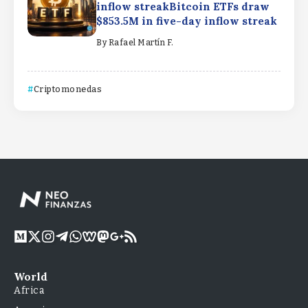
inflow streakBitcoin ETFs draw
$853.5M in five-day inflow streak
By
Rafael Martín F.
Criptomonedas
World
Africa