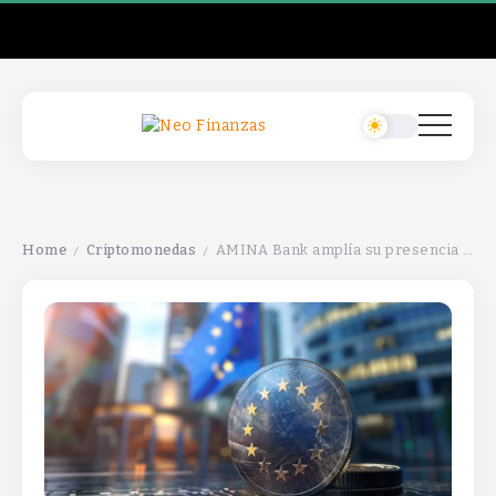
Home
Criptomonedas
AMINA Bank amplía su presencia en la UE al obtener la licencia MiCA en Austria.
/
/