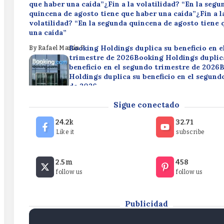
que haber una caída”¿Fin a la volatilidad? “En la segu
quincena de agosto tiene que haber una caída”¿Fin a l
volatilidad? “En la segunda quincena de agosto tiene 
una caída”
Booking Holdings duplica su beneficio en 
By
Rafael Martín F.
trimestre de 2026Booking Holdings duplic
beneficio en el segundo trimestre de 2026
Holdings duplica su beneficio en el segund
de 2026
Disney reduce su beneficio en un 49,9% en 
By
Rafael Martín F.
Sigue conectado
trimestre fiscalDisney reduce su beneficio 
49,9% en el tercer trimestre fiscalDisney 
24.2k
32.71
beneficio en un 49,9% en el tercer trimestr
Like it
subscribe
By
Rafael Martín F.
¿Fin a la volatilidad? “En la segunda quincena de agos
2.5m
458
que haber una caída”¿Fin a la volatilidad? “En la segu
follow us
follow us
quincena de agosto tiene que haber una caída”¿Fin a l
volatilidad? “En la segunda quincena de agosto tiene 
una caída”
Publicidad
By
Rafael Martín F.