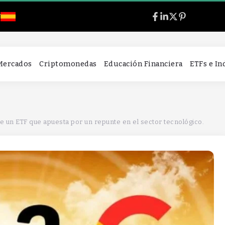
l
 Mercados
Criptomonedas
Educación Financiera
ETFs e I
 un ETF que apuesta por un repunte en el sector tecnológico.