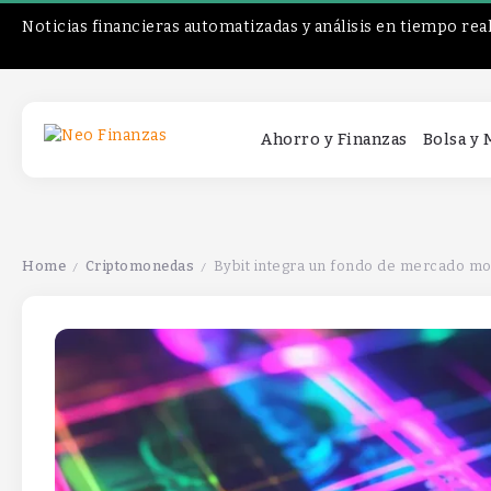
Noticias financieras automatizadas y análisis en tiempo rea
Ahorro y Finanzas
Bolsa y
Home
Criptomonedas
Bybit integra un fondo de mercado mo
/
/