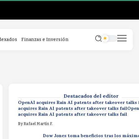
OpenAI acquires Rain AI patents after takeover talks
acquires Rain AI patents after takeover talks failOpe
acquires Rain AI patents after takeover talks fail
By
Rafael Martín F.
Dow Jones toma beneficios tras los máxim
ndexados
Finanzas e Inversión
500 se recupera y Nasdaq se da la vuelta gr
SpaceXDow Jones toma beneficios tras lo
S&P 500 se recupera y Nasdaq se da la vuel
a SpaceXDow Jones toma beneficios tras l
máximos, S&P 500 se recupera y Nasdaq se
CFTC chief backs innovation in $1.2 quadrillion deriva
vuelta gracias a SpaceX
marketCFTC chief backs innovation in $1.2 quadrillio
derivatives marketCFTC chief backs innovation in $1.
By
Rafael Martín F.
quadrillion derivatives market
Destacados del editor
By
Rafael Martín F.
OpenAI acquires Rain AI patents after takeover talks
acquires Rain AI patents after takeover talks failOpe
acquires Rain AI patents after takeover talks fail
By
Rafael Martín F.
Dow Jones toma beneficios tras los máxim