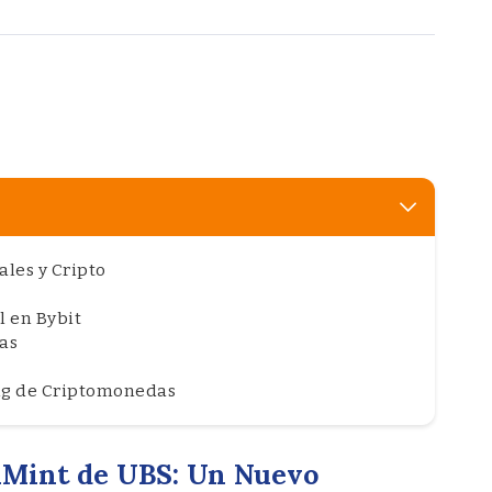
ales y Cripto
l en Bybit
as
ing de Criptomonedas
 uMint de UBS: Un Nuevo