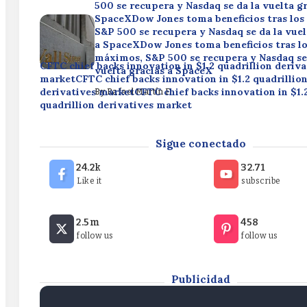
500 se recupera y Nasdaq se da la vuelta gr
SpaceXDow Jones toma beneficios tras lo
S&P 500 se recupera y Nasdaq se da la vuel
a SpaceXDow Jones toma beneficios tras l
máximos, S&P 500 se recupera y Nasdaq se
CFTC chief backs innovation in $1.2 quadrillion deriva
vuelta gracias a SpaceX
marketCFTC chief backs innovation in $1.2 quadrillio
derivatives marketCFTC chief backs innovation in $1.
By
Rafael Martín F.
quadrillion derivatives market
By
Rafael Martín F.
OpenAI acquires Rain AI patents after takeover talks
Sigue conectado
acquires Rain AI patents after takeover talks failOpe
acquires Rain AI patents after takeover talks fail
24.2k
32.71
Like it
subscribe
By
Rafael Martín F.
Dow Jones toma beneficios tras los máxim
2.5m
458
500 se recupera y Nasdaq se da la vuelta gr
follow us
follow us
SpaceXDow Jones toma beneficios tras lo
S&P 500 se recupera y Nasdaq se da la vuel
a SpaceXDow Jones toma beneficios tras l
máximos, S&P 500 se recupera y Nasdaq se
Publicidad
vuelta gracias a SpaceX