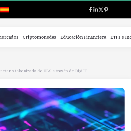
l
 Mercados
Criptomonedas
Educación Financiera
ETFs e I
netario tokenizado de UBS a través de DigiFT.