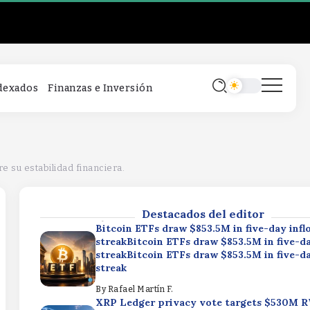
Bitcoin ETFs draw $853.5M in five-day infl
streakBitcoin ETFs draw $853.5M in five-da
streakBitcoin ETFs draw $853.5M in five-da
streak
By
Rafael Martín F.
XRP Ledger privacy vote targets $530M 
ndexados
Finanzas e Inversión
marketXRP Ledger privacy vote targets 
marketXRP Ledger privacy vote targets 
market
By
Rafael Martín F.
Why Gold Miners Are More Resilient Than 
Costs SuggestWhy Gold Miners Are More R
 su estabilidad financiera.
Than Their Costs SuggestWhy Gold Miners
Resilient Than Their Costs Suggest
Destacados del editor
By
Rafael Martín F.
Bitcoin ETFs draw $853.5M in five-day infl
streakBitcoin ETFs draw $853.5M in five-da
streakBitcoin ETFs draw $853.5M in five-da
streak
By
Rafael Martín F.
XRP Ledger privacy vote targets $530M 