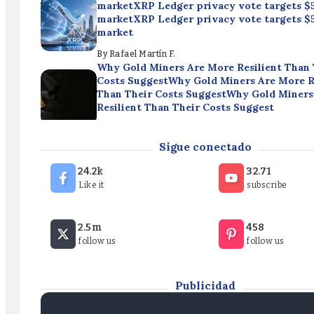
marketXRP Ledger privacy vote targets 
marketXRP Ledger privacy vote targets 
market
By
Rafael Martín F.
Why Gold Miners Are More Resilient Than 
Costs SuggestWhy Gold Miners Are More R
Than Their Costs SuggestWhy Gold Miners
Resilient Than Their Costs Suggest
By
Rafael Martín F.
Bitcoin ETFs draw $853.5M in five-day infl
Sigue conectado
streakBitcoin ETFs draw $853.5M in five-da
streakBitcoin ETFs draw $853.5M in five-da
24.2k
32.71
streak
Like it
subscribe
By
Rafael Martín F.
XRP Ledger privacy vote targets $530M 
2.5m
458
marketXRP Ledger privacy vote targets 
follow us
follow us
marketXRP Ledger privacy vote targets 
market
By
Rafael Martín F.
Publicidad