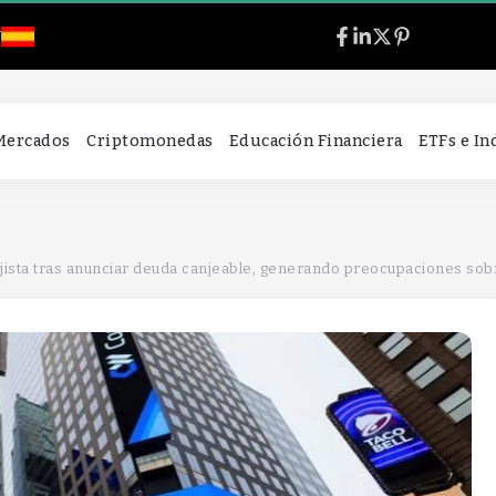
l
 Mercados
Criptomonedas
Educación Financiera
ETFs e I
ista tras anunciar deuda canjeable, generando preocupaciones sobre