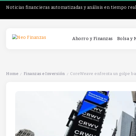
Noticias financieras automatizadas y análisis en tiempo rea
Ahorro y Finanzas
Bolsa y
Home
Finanzas e Inversión
CoreWeave enfrenta un golpe baj
/
/