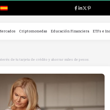
l
 Mercados
Criptomonedas
Educación Financiera
ETFs e I
terés de tu tarjeta de crédito y ahorrar miles de pesos.