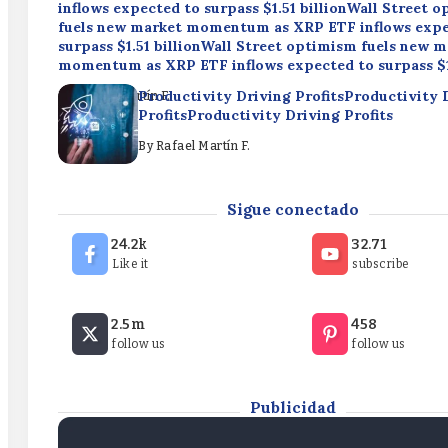
inflows expected to surpass $1.51 billionWall Street 
fuels new market momentum as XRP ETF inflows expe
surpass $1.51 billionWall Street optimism fuels new 
momentum as XRP ETF inflows expected to surpass $1
Productivity Driving ProfitsProductivity 
By
Rafael Martín F.
ProfitsProductivity Driving Profits
By
Rafael Martín F.
Elizabeth Warren backs crypto rules, rejects CLARITY
Sigue conectado
ActElizabeth Warren backs crypto rules, rejects CLA
ActElizabeth Warren backs crypto rules, rejects CLA
24.2k
32.71
Like it
subscribe
By
Rafael Martín F.
Wall Street optimism fuels new market momentum a
2.5m
458
inflows expected to surpass $1.51 billionWall Street 
follow us
follow us
fuels new market momentum as XRP ETF inflows expe
surpass $1.51 billionWall Street optimism fuels new 
momentum as XRP ETF inflows expected to surpass $1
Publicidad
By
Rafael Martín F.