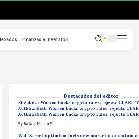
Elizabeth Warren backs crypto rules, rejects CLARITY
ActElizabeth Warren backs crypto rules, rejects CLA
ActElizabeth Warren backs crypto rules, rejects CLA
By
Rafael Martín F.
Wall Street optimism fuels new market momentum a
ndexados
Finanzas e Inversión
inflows expected to surpass $1.51 billionWall Street 
fuels new market momentum as XRP ETF inflows expe
surpass $1.51 billionWall Street optimism fuels new 
momentum as XRP ETF inflows expected to surpass $1
Productivity Driving ProfitsProductivity 
By
Rafael Martín F.
ProfitsProductivity Driving Profits
By
Rafael Martín F.
Destacados del editor
Elizabeth Warren backs crypto rules, rejects CLARITY
ActElizabeth Warren backs crypto rules, rejects CLA
ActElizabeth Warren backs crypto rules, rejects CLA
By
Rafael Martín F.
Wall Street optimism fuels new market momentum a