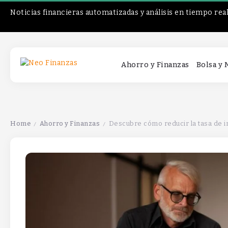
Noticias financieras automatizadas y análisis en tiempo rea
Ahorro y Finanzas
Bolsa y
Home
Ahorro y Finanzas
Descubre cómo reducir la tasa de in
/
/